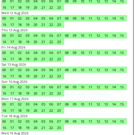
00
01
02
03
04
05
06
07
08
09
10
11
12
13
14
15
16
17
18
19
20
21
22
23
Wed 12 Aug 2026
00
01
02
03
04
05
06
07
08
09
10
11
12
13
14
15
16
17
18
19
20
21
22
23
Thu 13 Aug 2026
00
01
02
03
04
05
06
07
08
09
10
11
12
13
14
15
16
17
18
19
20
21
22
23
Fri 14 Aug 2026
00
01
02
03
04
05
06
07
08
09
10
11
12
13
14
15
16
17
18
19
20
21
22
23
Sat 15 Aug 2026
00
01
02
03
04
05
06
07
08
09
10
11
12
13
14
15
16
17
18
19
20
21
22
23
Sun 16 Aug 2026
00
01
02
03
04
05
06
07
08
09
10
11
12
13
14
15
16
17
18
19
20
21
22
23
Mon 17 Aug 2026
00
01
02
03
04
05
06
07
08
09
10
11
12
13
14
15
16
17
18
19
20
21
22
23
Tue 18 Aug 2026
00
01
02
03
04
05
06
07
08
09
10
11
12
13
14
15
16
17
18
19
20
21
22
23
Wed 19 Aug 2026