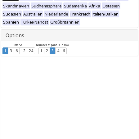
Skandinavien
Südhemisphäre
Südamerika
Afrika
Ostasien
Südasien
Australien
Niederlande
Frankreich
Italien/Balkan
Spanien
Türkei/Nahost
Großbritannien
Options
Intervall
Number of panels in row
1
3
6
12
24
1
2
3
4
6