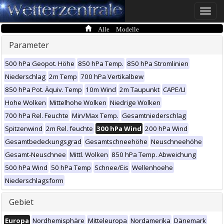
Toggle
naviga
Alle Modelle
Parameter
500 hPa Geopot. Höhe
850 hPa Temp.
850 hPa Stromlinien
Niederschlag
2m Temp
700 hPa Vertikalbew
850 hPa Pot. Äquiv. Temp
10m Wind
2m Taupunkt
CAPE/LI
Hohe Wolken
Mittelhohe Wolken
Niedrige Wolken
700 hPa Rel. Feuchte
Min/Max Temp.
Gesamtniederschlag
Spitzenwind
2m Rel. feuchte
300 hPa Wind
200 hPa Wind
Gesamtbedeckungsgrad
Gesamtschneehöhe
Neuschneehöhe
Gesamt-Neuschnee
Mittl. Wolken
850 hPa Temp. Abweichung
500 hPa Wind
50 hPa Temp
Schnee/Eis
Wellenhoehe
Niederschlagsform
Gebiet
Europa
Nordhemisphäre
Mitteleuropa
Nordamerika
Dänemark