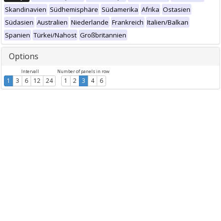
Skandinavien
Südhemisphäre
Südamerika
Afrika
Ostasien
Südasien
Australien
Niederlande
Frankreich
Italien/Balkan
Spanien
Türkei/Nahost
Großbritannien
Options
Intervall
Number of panels in row
1
3
6
12
24
1
2
3
4
6