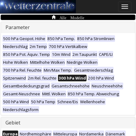
Toggle
naviga
Alle Modelle
Parameter
500 hPa Geopot. Höhe
850 hPa Temp.
850 hPa Stromlinien
Niederschlag
2m Temp
700 hPa Vertikalbew
850 hPa Pot. Äquiv. Temp
10m Wind
2m Taupunkt
CAPE/LI
Hohe Wolken
Mittelhohe Wolken
Niedrige Wolken
700 hPa Rel. Feuchte
Min/Max Temp.
Gesamtniederschlag
Spitzenwind
2m Rel. feuchte
300 hPa Wind
200 hPa Wind
Gesamtbedeckungsgrad
Gesamtschneehöhe
Neuschneehöhe
Gesamt-Neuschnee
Mittl. Wolken
850 hPa Temp. Abweichung
500 hPa Wind
50 hPa Temp
Schnee/Eis
Wellenhoehe
Niederschlagsform
Gebiet
Europa
Nordhemisphäre
Mitteleuropa
Nordamerika
Dänemark