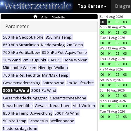
Top Karten
Diagr
Alle Modelle
Sun 9 Aug 2026
00
01
02
03
Parameter
Mon 10 Aug 2026
00
01
02
03
500 hPa Geopot. Höhe
850 hPa Temp.
Tue 11 Aug 2026
00
01
02
03
850 hPa Stromlinien
Niederschlag
2m Temp
Wed 12 Aug 2026
700 hPa Vertikalbew
850 hPa Pot. Äquiv. Temp
00
01
02
03
Thu 13 Aug 2026
10m Wind
2m Taupunkt
CAPE/LI
Hohe Wolken
00
01
02
03
Mittelhohe Wolken
Niedrige Wolken
Fri 14 Aug 2026
00
01
02
03
700 hPa Rel. Feuchte
Min/Max Temp.
Sat 15 Aug 2026
Gesamtniederschlag
Spitzenwind
2m Rel. feuchte
00
01
02
03
300 hPa Wind
200 hPa Wind
Sun 16 Aug 2026
00
01
02
03
Gesamtbedeckungsgrad
Gesamtschneehöhe
Mon 17 Aug 2026
Neuschneehöhe
Gesamt-Neuschnee
Mittl. Wolken
00
01
02
03
Tue 18 Aug 2026
850 hPa Temp. Abweichung
500 hPa Wind
00
01
02
03
50 hPa Temp
Schnee/Eis
Wellenhoehe
Niederschlagsform