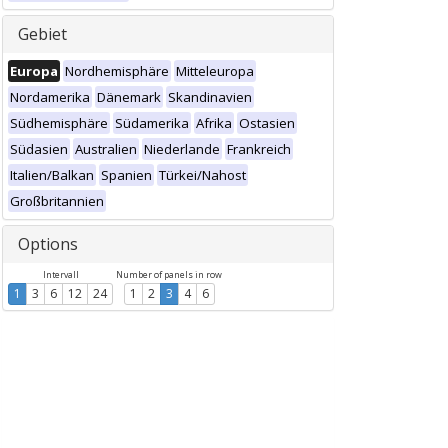
Gebiet
Europa
Nordhemisphäre
Mitteleuropa
Nordamerika
Dänemark
Skandinavien
Südhemisphäre
Südamerika
Afrika
Ostasien
Südasien
Australien
Niederlande
Frankreich
Italien/Balkan
Spanien
Türkei/Nahost
Großbritannien
Options
Intervall
Number of panels in row
1
3
6
12
24
1
2
3
4
6