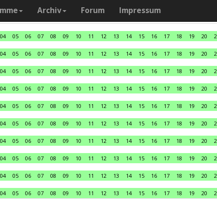
amme
Archiv
Forum
Impressum
04
05
06
07
08
09
10
11
12
13
14
15
16
17
18
19
20
2
04
05
06
07
08
09
10
11
12
13
14
15
16
17
18
19
20
2
04
05
06
07
08
09
10
11
12
13
14
15
16
17
18
19
20
2
04
05
06
07
08
09
10
11
12
13
14
15
16
17
18
19
20
2
04
05
06
07
08
09
10
11
12
13
14
15
16
17
18
19
20
2
04
05
06
07
08
09
10
11
12
13
14
15
16
17
18
19
20
2
04
05
06
07
08
09
10
11
12
13
14
15
16
17
18
19
20
2
04
05
06
07
08
09
10
11
12
13
14
15
16
17
18
19
20
2
04
05
06
07
08
09
10
11
12
13
14
15
16
17
18
19
20
2
04
05
06
07
08
09
10
11
12
13
14
15
16
17
18
19
20
2