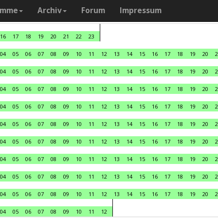
amme
Archiv
Forum
Impressum
16
17
18
19
20
21
22
23
04
05
06
07
08
09
10
11
12
13
14
15
16
17
18
19
20
2
04
05
06
07
08
09
10
11
12
13
14
15
16
17
18
19
20
2
04
05
06
07
08
09
10
11
12
13
14
15
16
17
18
19
20
2
04
05
06
07
08
09
10
11
12
13
14
15
16
17
18
19
20
2
04
05
06
07
08
09
10
11
12
13
14
15
16
17
18
19
20
2
04
05
06
07
08
09
10
11
12
13
14
15
16
17
18
19
20
2
04
05
06
07
08
09
10
11
12
13
14
15
16
17
18
19
20
2
04
05
06
07
08
09
10
11
12
13
14
15
16
17
18
19
20
2
04
05
06
07
08
09
10
11
12
13
14
15
16
17
18
19
20
2
04
05
06
07
08
09
10
11
12