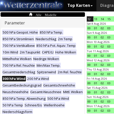
Top Karten
Diagr
Alle Modelle
12
13
14
15
Parameter
Sat 8 Aug 2026
00
01
02
03
500 hPa Geopot. Höhe
850 hPa Temp.
Sun 9 Aug 2026
00
01
02
03
850 hPa Stromlinien
Niederschlag
2m Temp
Mon 10 Aug 2026
700 hPa Vertikalbew
850 hPa Pot. Äquiv. Temp
00
01
02
03
Tue 11 Aug 2026
10m Wind
2m Taupunkt
CAPE/LI
Hohe Wolken
00
01
02
03
Mittelhohe Wolken
Niedrige Wolken
Wed 12 Aug 2026
00
01
02
03
700 hPa Rel. Feuchte
Min/Max Temp.
Thu 13 Aug 2026
Gesamtniederschlag
Spitzenwind
2m Rel. feuchte
00
01
02
03
300 hPa Wind
200 hPa Wind
Fri 14 Aug 2026
00
01
02
03
Gesamtbedeckungsgrad
Gesamtschneehöhe
Sat 15 Aug 2026
Neuschneehöhe
Gesamt-Neuschnee
Mittl. Wolken
00
01
02
03
Sun 16 Aug 2026
850 hPa Temp. Abweichung
500 hPa Wind
00
01
02
03
50 hPa Temp
Schnee/Eis
Wellenhoehe
Mon 17 Aug 2026
00
01
02
03
Niederschlagsform