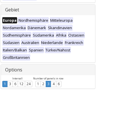
Gebiet
Europa
Nordhemisphäre
Mitteleuropa
Nordamerika
Dänemark
Skandinavien
Südhemisphäre
Südamerika
Afrika
Ostasien
Südasien
Australien
Niederlande
Frankreich
Italien/Balkan
Spanien
Türkei/Nahost
Großbritannien
Options
Intervall
Number of panels in row
1
3
6
12
24
1
2
3
4
6