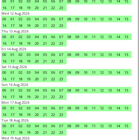
00
01
02
03
04
05
06
07
08
09
10
11
12
13
14
15
16
17
18
19
20
21
22
23
Wed 12 Aug 2026
00
01
02
03
04
05
06
07
08
09
10
11
12
13
14
15
16
17
18
19
20
21
22
23
Thu 13 Aug 2026
00
01
02
03
04
05
06
07
08
09
10
11
12
13
14
15
16
17
18
19
20
21
22
23
Fri 14 Aug 2026
00
01
02
03
04
05
06
07
08
09
10
11
12
13
14
15
16
17
18
19
20
21
22
23
Sat 15 Aug 2026
00
01
02
03
04
05
06
07
08
09
10
11
12
13
14
15
16
17
18
19
20
21
22
23
Sun 16 Aug 2026
00
01
02
03
04
05
06
07
08
09
10
11
12
13
14
15
16
17
18
19
20
21
22
23
Mon 17 Aug 2026
00
01
02
03
04
05
06
07
08
09
10
11
12
13
14
15
16
17
18
19
20
21
22
23
Tue 18 Aug 2026
00
01
02
03
04
05
06
07
08
09
10
11
12
13
14
15
16
17
18
19
20
21
22
23
Wed 19 Aug 2026