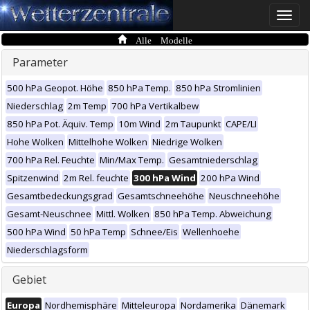
Toggle
naviga
Alle Modelle
Parameter
500 hPa Geopot. Höhe
850 hPa Temp.
850 hPa Stromlinien
Niederschlag
2m Temp
700 hPa Vertikalbew
850 hPa Pot. Äquiv. Temp
10m Wind
2m Taupunkt
CAPE/LI
Hohe Wolken
Mittelhohe Wolken
Niedrige Wolken
700 hPa Rel. Feuchte
Min/Max Temp.
Gesamtniederschlag
Spitzenwind
2m Rel. feuchte
300 hPa Wind
200 hPa Wind
Gesamtbedeckungsgrad
Gesamtschneehöhe
Neuschneehöhe
Gesamt-Neuschnee
Mittl. Wolken
850 hPa Temp. Abweichung
500 hPa Wind
50 hPa Temp
Schnee/Eis
Wellenhoehe
Niederschlagsform
Gebiet
Europa
Nordhemisphäre
Mitteleuropa
Nordamerika
Dänemark