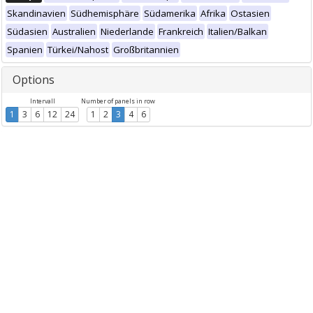
Skandinavien
Südhemisphäre
Südamerika
Afrika
Ostasien
Südasien
Australien
Niederlande
Frankreich
Italien/Balkan
Spanien
Türkei/Nahost
Großbritannien
Options
Intervall
Number of panels in row
1
3
6
12
24
1
2
3
4
6