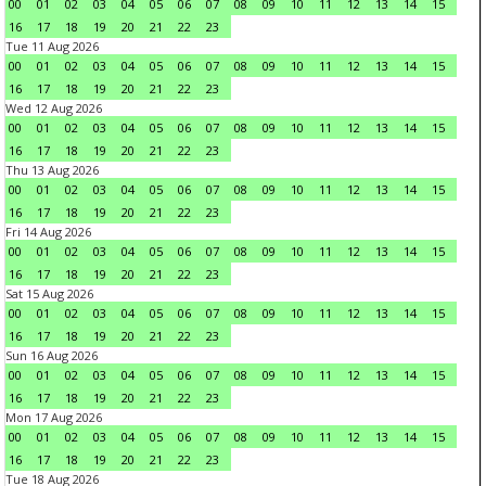
00
01
02
03
04
05
06
07
08
09
10
11
12
13
14
15
16
17
18
19
20
21
22
23
Tue 11 Aug 2026
00
01
02
03
04
05
06
07
08
09
10
11
12
13
14
15
16
17
18
19
20
21
22
23
Wed 12 Aug 2026
00
01
02
03
04
05
06
07
08
09
10
11
12
13
14
15
16
17
18
19
20
21
22
23
Thu 13 Aug 2026
00
01
02
03
04
05
06
07
08
09
10
11
12
13
14
15
16
17
18
19
20
21
22
23
Fri 14 Aug 2026
00
01
02
03
04
05
06
07
08
09
10
11
12
13
14
15
16
17
18
19
20
21
22
23
Sat 15 Aug 2026
00
01
02
03
04
05
06
07
08
09
10
11
12
13
14
15
16
17
18
19
20
21
22
23
Sun 16 Aug 2026
00
01
02
03
04
05
06
07
08
09
10
11
12
13
14
15
16
17
18
19
20
21
22
23
Mon 17 Aug 2026
00
01
02
03
04
05
06
07
08
09
10
11
12
13
14
15
16
17
18
19
20
21
22
23
Tue 18 Aug 2026