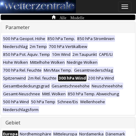
Toggle
naviga
Alle Modelle
Parameter
500 hPa Geopot. Höhe
850 hPa Temp.
850 hPa Stromlinien
Niederschlag
2m Temp
700 hPa Vertikalbew
850 hPa Pot. Äquiv. Temp
10m Wind
2m Taupunkt
CAPE/LI
Hohe Wolken
Mittelhohe Wolken
Niedrige Wolken
700 hPa Rel. Feuchte
Min/Max Temp.
Gesamtniederschlag
Spitzenwind
2m Rel. feuchte
300 hPa Wind
200 hPa Wind
Gesamtbedeckungsgrad
Gesamtschneehöhe
Neuschneehöhe
Gesamt-Neuschnee
Mittl. Wolken
850 hPa Temp. Abweichung
500 hPa Wind
50 hPa Temp
Schnee/Eis
Wellenhoehe
Niederschlagsform
Gebiet
Europa
Nordhemisphäre
Mitteleuropa
Nordamerika
Dänemark