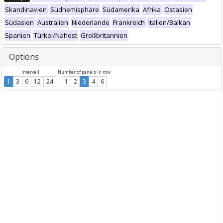
Skandinavien
Südhemisphäre
Südamerika
Afrika
Ostasien
Südasien
Australien
Niederlande
Frankreich
Italien/Balkan
Spanien
Türkei/Nahost
Großbritannien
Options
Intervall
Number of panels in row
1
3
6
12
24
1
2
3
4
6