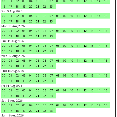
00
01
02
03
04
05
06
07
08
09
10
11
12
13
14
15
16
17
18
19
20
21
22
23
Sun 9 Aug 2026
00
01
02
03
04
05
06
07
08
09
10
11
12
13
14
15
16
17
18
19
20
21
22
23
Mon 10 Aug 2026
00
01
02
03
04
05
06
07
08
09
10
11
12
13
14
15
16
17
18
19
20
21
22
23
Tue 11 Aug 2026
00
01
02
03
04
05
06
07
08
09
10
11
12
13
14
15
16
17
18
19
20
21
22
23
Wed 12 Aug 2026
00
01
02
03
04
05
06
07
08
09
10
11
12
13
14
15
16
17
18
19
20
21
22
23
Thu 13 Aug 2026
00
01
02
03
04
05
06
07
08
09
10
11
12
13
14
15
16
17
18
19
20
21
22
23
Fri 14 Aug 2026
00
01
02
03
04
05
06
07
08
09
10
11
12
13
14
15
16
17
18
19
20
21
22
23
Sat 15 Aug 2026
00
01
02
03
04
05
06
07
08
09
10
11
12
13
14
15
16
17
18
19
20
21
22
23
Sun 16 Aug 2026