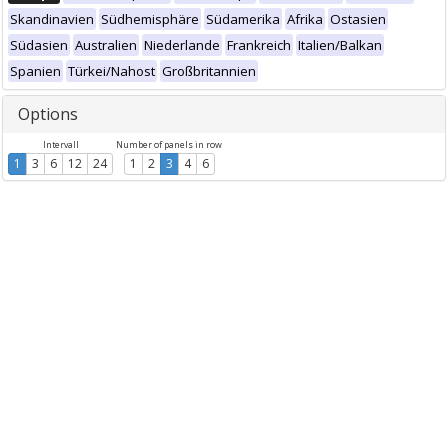
Skandinavien
Südhemisphäre
Südamerika
Afrika
Ostasien
Südasien
Australien
Niederlande
Frankreich
Italien/Balkan
Spanien
Türkei/Nahost
Großbritannien
Options
Intervall
Number of panels in row
1
3
6
12
24
1
2
3
4
6