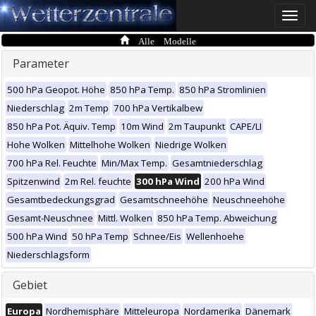
Toggle
naviga
Alle Modelle
Parameter
500 hPa Geopot. Höhe
850 hPa Temp.
850 hPa Stromlinien
Niederschlag
2m Temp
700 hPa Vertikalbew
850 hPa Pot. Äquiv. Temp
10m Wind
2m Taupunkt
CAPE/LI
Hohe Wolken
Mittelhohe Wolken
Niedrige Wolken
700 hPa Rel. Feuchte
Min/Max Temp.
Gesamtniederschlag
Spitzenwind
2m Rel. feuchte
300 hPa Wind
200 hPa Wind
Gesamtbedeckungsgrad
Gesamtschneehöhe
Neuschneehöhe
Gesamt-Neuschnee
Mittl. Wolken
850 hPa Temp. Abweichung
500 hPa Wind
50 hPa Temp
Schnee/Eis
Wellenhoehe
Niederschlagsform
Gebiet
Europa
Nordhemisphäre
Mitteleuropa
Nordamerika
Dänemark