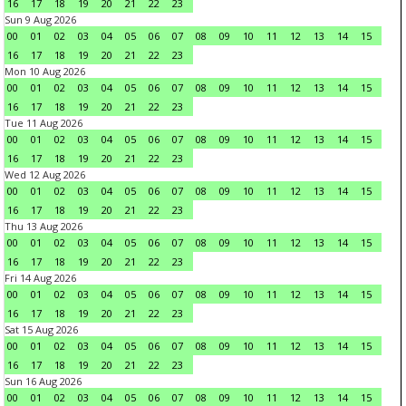
16
17
18
19
20
21
22
23
Sun 9 Aug 2026
00
01
02
03
04
05
06
07
08
09
10
11
12
13
14
15
16
17
18
19
20
21
22
23
Mon 10 Aug 2026
00
01
02
03
04
05
06
07
08
09
10
11
12
13
14
15
16
17
18
19
20
21
22
23
Tue 11 Aug 2026
00
01
02
03
04
05
06
07
08
09
10
11
12
13
14
15
16
17
18
19
20
21
22
23
Wed 12 Aug 2026
00
01
02
03
04
05
06
07
08
09
10
11
12
13
14
15
16
17
18
19
20
21
22
23
Thu 13 Aug 2026
00
01
02
03
04
05
06
07
08
09
10
11
12
13
14
15
16
17
18
19
20
21
22
23
Fri 14 Aug 2026
00
01
02
03
04
05
06
07
08
09
10
11
12
13
14
15
16
17
18
19
20
21
22
23
Sat 15 Aug 2026
00
01
02
03
04
05
06
07
08
09
10
11
12
13
14
15
16
17
18
19
20
21
22
23
Sun 16 Aug 2026
00
01
02
03
04
05
06
07
08
09
10
11
12
13
14
15