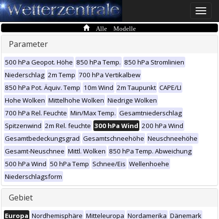
Toggle
naviga
Alle Modelle
Parameter
500 hPa Geopot. Höhe
850 hPa Temp.
850 hPa Stromlinien
Niederschlag
2m Temp
700 hPa Vertikalbew
850 hPa Pot. Äquiv. Temp
10m Wind
2m Taupunkt
CAPE/LI
Hohe Wolken
Mittelhohe Wolken
Niedrige Wolken
700 hPa Rel. Feuchte
Min/Max Temp.
Gesamtniederschlag
Spitzenwind
2m Rel. feuchte
300 hPa Wind
200 hPa Wind
Gesamtbedeckungsgrad
Gesamtschneehöhe
Neuschneehöhe
Gesamt-Neuschnee
Mittl. Wolken
850 hPa Temp. Abweichung
500 hPa Wind
50 hPa Temp
Schnee/Eis
Wellenhoehe
Niederschlagsform
Gebiet
Europa
Nordhemisphäre
Mitteleuropa
Nordamerika
Dänemark