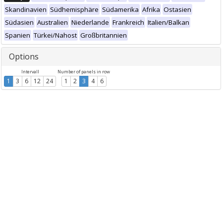
Skandinavien
Südhemisphäre
Südamerika
Afrika
Ostasien
Südasien
Australien
Niederlande
Frankreich
Italien/Balkan
Spanien
Türkei/Nahost
Großbritannien
Options
Intervall
Number of panels in row
1
3
6
12
24
1
2
3
4
6