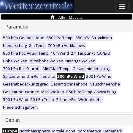
Toggle
naviga
Alle Modelle
Parameter
500 hPa Geopot. Höhe
850 hPa Temp.
850 hPa Stromlinien
Niederschlag
2m Temp
700 hPa Vertikalbew
850 hPa Pot. Äquiv. Temp
10m Wind
2m Taupunkt
CAPE/LI
Hohe Wolken
Mittelhohe Wolken
Niedrige Wolken
700 hPa Rel. Feuchte
Min/Max Temp.
Gesamtniederschlag
Spitzenwind
2m Rel. feuchte
300 hPa Wind
200 hPa Wind
Gesamtbedeckungsgrad
Gesamtschneehöhe
Neuschneehöhe
Gesamt-Neuschnee
Mittl. Wolken
850 hPa Temp. Abweichung
500 hPa Wind
50 hPa Temp
Schnee/Eis
Wellenhoehe
Niederschlagsform
Gebiet
Europa
Nordhemisphäre
Mitteleuropa
Nordamerika
Dänemark