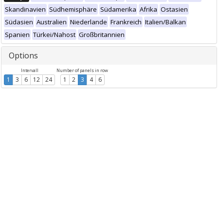
Skandinavien
Südhemisphäre
Südamerika
Afrika
Ostasien
Südasien
Australien
Niederlande
Frankreich
Italien/Balkan
Spanien
Türkei/Nahost
Großbritannien
Options
Intervall
Number of panels in row
1
3
6
12
24
1
2
3
4
6