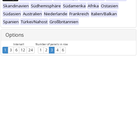
Skandinavien
Südhemisphäre
Südamerika
Afrika
Ostasien
Südasien
Australien
Niederlande
Frankreich
Italien/Balkan
Spanien
Türkei/Nahost
Großbritannien
Options
Intervall
Number of panels in row
1
3
6
12
24
1
2
3
4
6