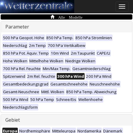
Toggle
naviga
Alle Modelle
Parameter
500 hPa Geopot. Höhe
850 hPa Temp.
850 hPa Stromlinien
Niederschlag
2m Temp
700 hPa Vertikalbew
850 hPa Pot. Äquiv. Temp
10m Wind
2m Taupunkt
CAPE/LI
Hohe Wolken
Mittelhohe Wolken
Niedrige Wolken
700 hPa Rel. Feuchte
Min/Max Temp.
Gesamtniederschlag
Spitzenwind
2m Rel. feuchte
300 hPa Wind
200 hPa Wind
Gesamtbedeckungsgrad
Gesamtschneehöhe
Neuschneehöhe
Gesamt-Neuschnee
Mittl. Wolken
850 hPa Temp. Abweichung
500 hPa Wind
50 hPa Temp
Schnee/Eis
Wellenhoehe
Niederschlagsform
Gebiet
Europa
Nordhemisphäre
Mitteleuropa
Nordamerika
Dänemark