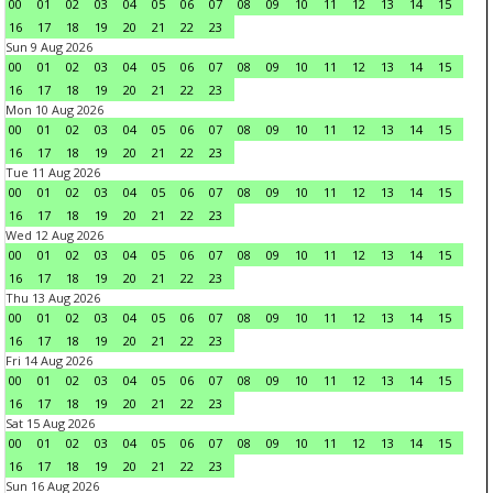
00
01
02
03
04
05
06
07
08
09
10
11
12
13
14
15
16
17
18
19
20
21
22
23
Sun 9 Aug 2026
00
01
02
03
04
05
06
07
08
09
10
11
12
13
14
15
16
17
18
19
20
21
22
23
Mon 10 Aug 2026
00
01
02
03
04
05
06
07
08
09
10
11
12
13
14
15
16
17
18
19
20
21
22
23
Tue 11 Aug 2026
00
01
02
03
04
05
06
07
08
09
10
11
12
13
14
15
16
17
18
19
20
21
22
23
Wed 12 Aug 2026
00
01
02
03
04
05
06
07
08
09
10
11
12
13
14
15
16
17
18
19
20
21
22
23
Thu 13 Aug 2026
00
01
02
03
04
05
06
07
08
09
10
11
12
13
14
15
16
17
18
19
20
21
22
23
Fri 14 Aug 2026
00
01
02
03
04
05
06
07
08
09
10
11
12
13
14
15
16
17
18
19
20
21
22
23
Sat 15 Aug 2026
00
01
02
03
04
05
06
07
08
09
10
11
12
13
14
15
16
17
18
19
20
21
22
23
Sun 16 Aug 2026