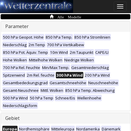
Toggle
naviga
Alle Modelle
Parameter
500 hPa Geopot. Höhe
850 hPa Temp.
850 hPa Stromlinien
Niederschlag
2m Temp
700 hPa Vertikalbew
850 hPa Pot. Äquiv. Temp
10m Wind
2m Taupunkt
CAPE/LI
Hohe Wolken
Mittelhohe Wolken
Niedrige Wolken
700 hPa Rel. Feuchte
Min/Max Temp.
Gesamtniederschlag
Spitzenwind
2m Rel. feuchte
300 hPa Wind
200 hPa Wind
Gesamtbedeckungsgrad
Gesamtschneehöhe
Neuschneehöhe
Gesamt-Neuschnee
Mittl. Wolken
850 hPa Temp. Abweichung
500 hPa Wind
50 hPa Temp
Schnee/Eis
Wellenhoehe
Niederschlagsform
Gebiet
Europa
Nordhemisphäre
Mitteleuropa
Nordamerika
Dänemark