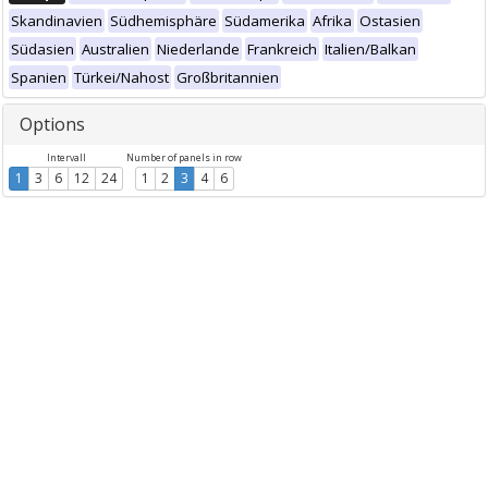
Skandinavien
Südhemisphäre
Südamerika
Afrika
Ostasien
Südasien
Australien
Niederlande
Frankreich
Italien/Balkan
Spanien
Türkei/Nahost
Großbritannien
Options
Intervall
Number of panels in row
1
3
6
12
24
1
2
3
4
6