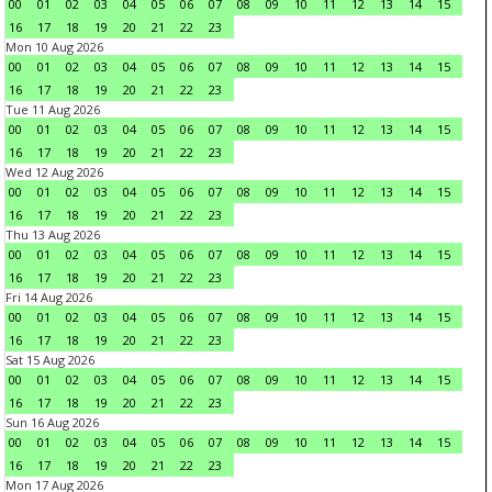
00
01
02
03
04
05
06
07
08
09
10
11
12
13
14
15
16
17
18
19
20
21
22
23
Mon 10 Aug 2026
00
01
02
03
04
05
06
07
08
09
10
11
12
13
14
15
16
17
18
19
20
21
22
23
Tue 11 Aug 2026
00
01
02
03
04
05
06
07
08
09
10
11
12
13
14
15
16
17
18
19
20
21
22
23
Wed 12 Aug 2026
00
01
02
03
04
05
06
07
08
09
10
11
12
13
14
15
16
17
18
19
20
21
22
23
Thu 13 Aug 2026
00
01
02
03
04
05
06
07
08
09
10
11
12
13
14
15
16
17
18
19
20
21
22
23
Fri 14 Aug 2026
00
01
02
03
04
05
06
07
08
09
10
11
12
13
14
15
16
17
18
19
20
21
22
23
Sat 15 Aug 2026
00
01
02
03
04
05
06
07
08
09
10
11
12
13
14
15
16
17
18
19
20
21
22
23
Sun 16 Aug 2026
00
01
02
03
04
05
06
07
08
09
10
11
12
13
14
15
16
17
18
19
20
21
22
23
Mon 17 Aug 2026