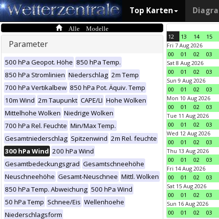
Top Karten
Diagr
Alle Modelle
12
13
14
15
Parameter
Fri 7 Aug 2026
00
01
02
03
500 hPa Geopot. Höhe
850 hPa Temp.
Sat 8 Aug 2026
00
01
02
03
850 hPa Stromlinien
Niederschlag
2m Temp
Sun 9 Aug 2026
700 hPa Vertikalbew
850 hPa Pot. Äquiv. Temp
00
01
02
03
Mon 10 Aug 2026
10m Wind
2m Taupunkt
CAPE/LI
Hohe Wolken
00
01
02
03
Mittelhohe Wolken
Niedrige Wolken
Tue 11 Aug 2026
00
01
02
03
700 hPa Rel. Feuchte
Min/Max Temp.
Wed 12 Aug 2026
Gesamtniederschlag
Spitzenwind
2m Rel. feuchte
00
01
02
03
300 hPa Wind
200 hPa Wind
Thu 13 Aug 2026
00
01
02
03
Gesamtbedeckungsgrad
Gesamtschneehöhe
Fri 14 Aug 2026
Neuschneehöhe
Gesamt-Neuschnee
Mittl. Wolken
00
01
02
03
Sat 15 Aug 2026
850 hPa Temp. Abweichung
500 hPa Wind
00
01
02
03
50 hPa Temp
Schnee/Eis
Wellenhoehe
Sun 16 Aug 2026
00
01
02
03
Niederschlagsform