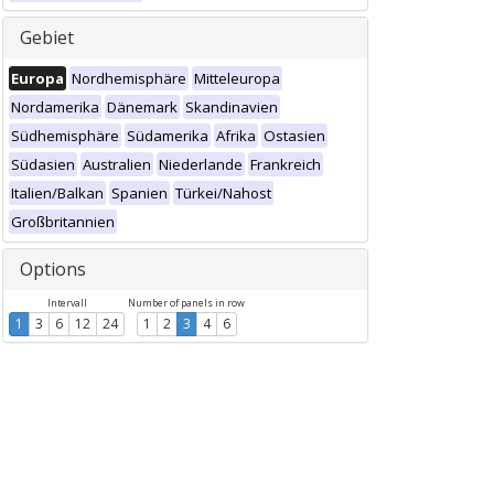
Gebiet
Europa
Nordhemisphäre
Mitteleuropa
Nordamerika
Dänemark
Skandinavien
Südhemisphäre
Südamerika
Afrika
Ostasien
Südasien
Australien
Niederlande
Frankreich
Italien/Balkan
Spanien
Türkei/Nahost
Großbritannien
Options
Intervall
Number of panels in row
1
3
6
12
24
1
2
3
4
6