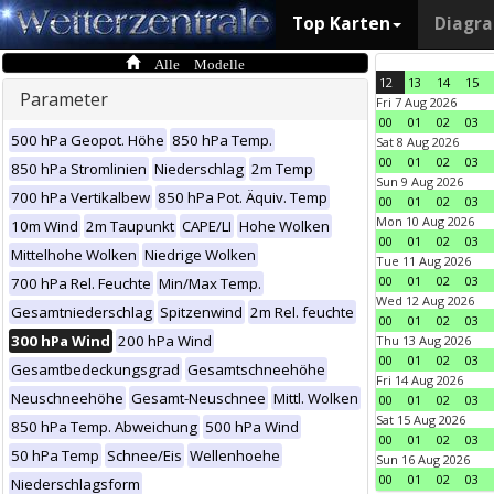
Top Karten
Diagr
Alle Modelle
12
13
14
15
Parameter
Fri 7 Aug 2026
00
01
02
03
500 hPa Geopot. Höhe
850 hPa Temp.
Sat 8 Aug 2026
00
01
02
03
850 hPa Stromlinien
Niederschlag
2m Temp
Sun 9 Aug 2026
700 hPa Vertikalbew
850 hPa Pot. Äquiv. Temp
00
01
02
03
Mon 10 Aug 2026
10m Wind
2m Taupunkt
CAPE/LI
Hohe Wolken
00
01
02
03
Mittelhohe Wolken
Niedrige Wolken
Tue 11 Aug 2026
00
01
02
03
700 hPa Rel. Feuchte
Min/Max Temp.
Wed 12 Aug 2026
Gesamtniederschlag
Spitzenwind
2m Rel. feuchte
00
01
02
03
300 hPa Wind
200 hPa Wind
Thu 13 Aug 2026
00
01
02
03
Gesamtbedeckungsgrad
Gesamtschneehöhe
Fri 14 Aug 2026
Neuschneehöhe
Gesamt-Neuschnee
Mittl. Wolken
00
01
02
03
Sat 15 Aug 2026
850 hPa Temp. Abweichung
500 hPa Wind
00
01
02
03
50 hPa Temp
Schnee/Eis
Wellenhoehe
Sun 16 Aug 2026
00
01
02
03
Niederschlagsform