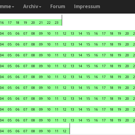
amme
Archiv
Forum
Impressum
16
17
18
19
20
21
22
23
04
05
06
07
08
09
10
11
12
13
14
15
16
17
18
19
20
2
04
05
06
07
08
09
10
11
12
13
14
15
16
17
18
19
20
2
04
05
06
07
08
09
10
11
12
13
14
15
16
17
18
19
20
2
04
05
06
07
08
09
10
11
12
13
14
15
16
17
18
19
20
2
04
05
06
07
08
09
10
11
12
13
14
15
16
17
18
19
20
2
04
05
06
07
08
09
10
11
12
13
14
15
16
17
18
19
20
2
04
05
06
07
08
09
10
11
12
13
14
15
16
17
18
19
20
2
04
05
06
07
08
09
10
11
12
13
14
15
16
17
18
19
20
2
04
05
06
07
08
09
10
11
12
13
14
15
16
17
18
19
20
2
04
05
06
07
08
09
10
11
12