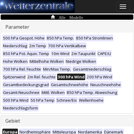
Toggle
naviga
Alle Modelle
Parameter
500 hPa Geopot. Höhe
850 hPa Temp.
850 hPa Stromlinien
Niederschlag
2m Temp
700 hPa Vertikalbew
850 hPa Pot. Äquiv. Temp
10m Wind
2m Taupunkt
CAPE/LI
Hohe Wolken
Mittelhohe Wolken
Niedrige Wolken
700 hPa Rel. Feuchte
Min/Max Temp.
Gesamtniederschlag
Spitzenwind
2m Rel. feuchte
300 hPa Wind
200 hPa Wind
Gesamtbedeckungsgrad
Gesamtschneehöhe
Neuschneehöhe
Gesamt-Neuschnee
Mittl. Wolken
850 hPa Temp. Abweichung
500 hPa Wind
50 hPa Temp
Schnee/Eis
Wellenhoehe
Niederschlagsform
Gebiet
Europa
Nordhemisphäre
Mitteleuropa
Nordamerika
Dänemark