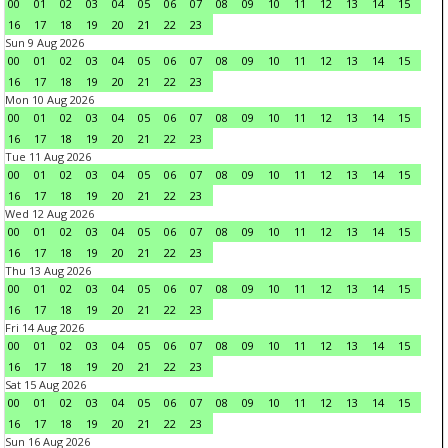
00
01
02
03
04
05
06
07
08
09
10
11
12
13
14
15
16
17
18
19
20
21
22
23
Sun 9 Aug 2026
00
01
02
03
04
05
06
07
08
09
10
11
12
13
14
15
16
17
18
19
20
21
22
23
Mon 10 Aug 2026
00
01
02
03
04
05
06
07
08
09
10
11
12
13
14
15
16
17
18
19
20
21
22
23
Tue 11 Aug 2026
00
01
02
03
04
05
06
07
08
09
10
11
12
13
14
15
16
17
18
19
20
21
22
23
Wed 12 Aug 2026
00
01
02
03
04
05
06
07
08
09
10
11
12
13
14
15
16
17
18
19
20
21
22
23
Thu 13 Aug 2026
00
01
02
03
04
05
06
07
08
09
10
11
12
13
14
15
16
17
18
19
20
21
22
23
Fri 14 Aug 2026
00
01
02
03
04
05
06
07
08
09
10
11
12
13
14
15
16
17
18
19
20
21
22
23
Sat 15 Aug 2026
00
01
02
03
04
05
06
07
08
09
10
11
12
13
14
15
16
17
18
19
20
21
22
23
Sun 16 Aug 2026