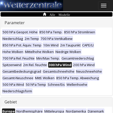
Toggle
naviga
Alle Modelle
Parameter
500 hPa Geopot. Höhe
850 hPa Temp.
850 hPa Stromlinien
Niederschlag
2m Temp
700 hPa Vertikalbew
850 hPa Pot. Äquiv. Temp
10m Wind
2m Taupunkt
CAPE/LI
Hohe Wolken
Mittelhohe Wolken
Niedrige Wolken
700 hPa Rel. Feuchte
Min/Max Temp.
Gesamtniederschlag
Spitzenwind
2m Rel. feuchte
300 hPa Wind
200 hPa Wind
Gesamtbedeckungsgrad
Gesamtschneehöhe
Neuschneehöhe
Gesamt-Neuschnee
Mittl. Wolken
850 hPa Temp. Abweichung
500 hPa Wind
50 hPa Temp
Schnee/Eis
Wellenhoehe
Niederschlagsform
Gebiet
Europa
Nordhemisphäre
Mitteleuropa
Nordamerika
Dänemark