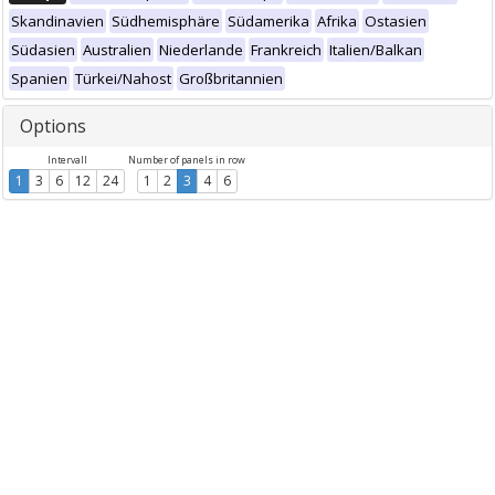
Skandinavien
Südhemisphäre
Südamerika
Afrika
Ostasien
Südasien
Australien
Niederlande
Frankreich
Italien/Balkan
Spanien
Türkei/Nahost
Großbritannien
Options
Intervall
Number of panels in row
1
3
6
12
24
1
2
3
4
6