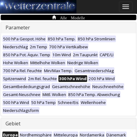
Toggle
naviga
Alle Modelle
Parameter
500 hPa Geopot. Höhe
850 hPa Temp.
850 hPa Stromlinien
Niederschlag
2m Temp
700 hPa Vertikalbew
850 hPa Pot. Äquiv. Temp
10m Wind
2m Taupunkt
CAPE/LI
Hohe Wolken
Mittelhohe Wolken
Niedrige Wolken
700 hPa Rel. Feuchte
Min/Max Temp.
Gesamtniederschlag
Spitzenwind
2m Rel. feuchte
300 hPa Wind
200 hPa Wind
Gesamtbedeckungsgrad
Gesamtschneehöhe
Neuschneehöhe
Gesamt-Neuschnee
Mittl. Wolken
850 hPa Temp. Abweichung
500 hPa Wind
50 hPa Temp
Schnee/Eis
Wellenhoehe
Niederschlagsform
Gebiet
Europa
Nordhemisphäre
Mitteleuropa
Nordamerika
Dänemark