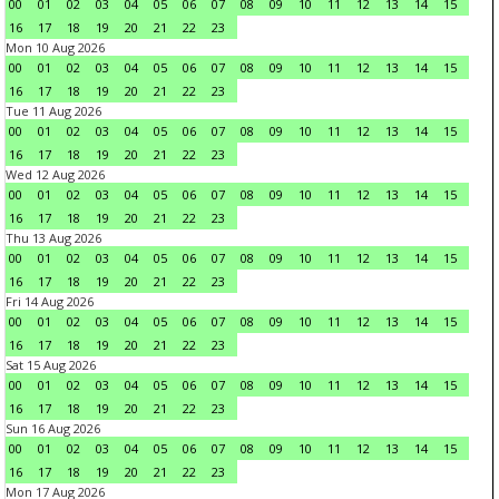
00
01
02
03
04
05
06
07
08
09
10
11
12
13
14
15
16
17
18
19
20
21
22
23
Mon 10 Aug 2026
00
01
02
03
04
05
06
07
08
09
10
11
12
13
14
15
16
17
18
19
20
21
22
23
Tue 11 Aug 2026
00
01
02
03
04
05
06
07
08
09
10
11
12
13
14
15
16
17
18
19
20
21
22
23
Wed 12 Aug 2026
00
01
02
03
04
05
06
07
08
09
10
11
12
13
14
15
16
17
18
19
20
21
22
23
Thu 13 Aug 2026
00
01
02
03
04
05
06
07
08
09
10
11
12
13
14
15
16
17
18
19
20
21
22
23
Fri 14 Aug 2026
00
01
02
03
04
05
06
07
08
09
10
11
12
13
14
15
16
17
18
19
20
21
22
23
Sat 15 Aug 2026
00
01
02
03
04
05
06
07
08
09
10
11
12
13
14
15
16
17
18
19
20
21
22
23
Sun 16 Aug 2026
00
01
02
03
04
05
06
07
08
09
10
11
12
13
14
15
16
17
18
19
20
21
22
23
Mon 17 Aug 2026