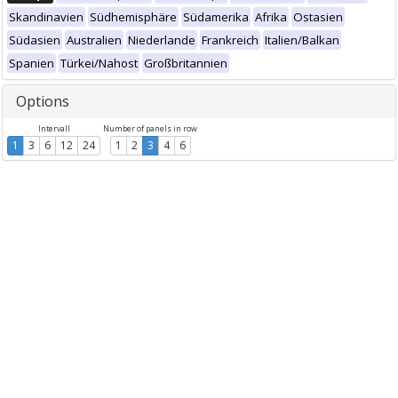
Skandinavien
Südhemisphäre
Südamerika
Afrika
Ostasien
Südasien
Australien
Niederlande
Frankreich
Italien/Balkan
Spanien
Türkei/Nahost
Großbritannien
Options
Intervall
Number of panels in row
1
3
6
12
24
1
2
3
4
6