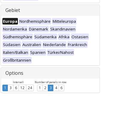
Gebiet
Europa
Nordhemisphäre
Mitteleuropa
Nordamerika
Dänemark
Skandinavien
Südhemisphäre
Südamerika
Afrika
Ostasien
Südasien
Australien
Niederlande
Frankreich
Italien/Balkan
Spanien
Türkei/Nahost
Großbritannien
Options
Intervall
Number of panels in row
1
3
6
12
24
1
2
3
4
6