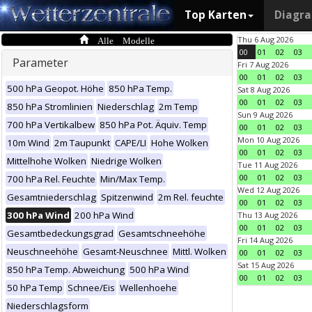
Top Karten
Diagr
Alle Modelle
Thu 6 Aug 2026
00
01
02
03
Parameter
Fri 7 Aug 2026
00
01
02
03
500 hPa Geopot. Höhe
850 hPa Temp.
Sat 8 Aug 2026
00
01
02
03
850 hPa Stromlinien
Niederschlag
2m Temp
Sun 9 Aug 2026
700 hPa Vertikalbew
850 hPa Pot. Äquiv. Temp
00
01
02
03
Mon 10 Aug 2026
10m Wind
2m Taupunkt
CAPE/LI
Hohe Wolken
00
01
02
03
Mittelhohe Wolken
Niedrige Wolken
Tue 11 Aug 2026
00
01
02
03
700 hPa Rel. Feuchte
Min/Max Temp.
Wed 12 Aug 2026
Gesamtniederschlag
Spitzenwind
2m Rel. feuchte
00
01
02
03
300 hPa Wind
200 hPa Wind
Thu 13 Aug 2026
00
01
02
03
Gesamtbedeckungsgrad
Gesamtschneehöhe
Fri 14 Aug 2026
Neuschneehöhe
Gesamt-Neuschnee
Mittl. Wolken
00
01
02
03
Sat 15 Aug 2026
850 hPa Temp. Abweichung
500 hPa Wind
00
01
02
03
50 hPa Temp
Schnee/Eis
Wellenhoehe
Niederschlagsform