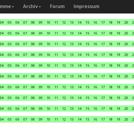
amme
Archiv
Forum
Impressum
04
05
06
07
08
09
10
11
12
13
14
15
16
17
18
19
20
2
04
05
06
07
08
09
10
11
12
13
14
15
16
17
18
19
20
2
04
05
06
07
08
09
10
11
12
13
14
15
16
17
18
19
20
2
04
05
06
07
08
09
10
11
12
13
14
15
16
17
18
19
20
2
04
05
06
07
08
09
10
11
12
13
14
15
16
17
18
19
20
2
04
05
06
07
08
09
10
11
12
13
14
15
16
17
18
19
20
2
04
05
06
07
08
09
10
11
12
13
14
15
16
17
18
19
20
2
04
05
06
07
08
09
10
11
12
13
14
15
16
17
18
19
20
2
04
05
06
07
08
09
10
11
12
13
14
15
16
17
18
19
20
2
04
05
06
07
08
09
10
11
12
13
14
15
16
17
18
19
20
2