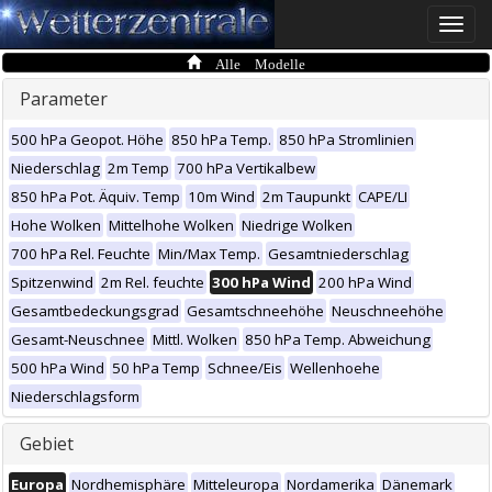
Toggle
naviga
Alle Modelle
Parameter
500 hPa Geopot. Höhe
850 hPa Temp.
850 hPa Stromlinien
Niederschlag
2m Temp
700 hPa Vertikalbew
850 hPa Pot. Äquiv. Temp
10m Wind
2m Taupunkt
CAPE/LI
Hohe Wolken
Mittelhohe Wolken
Niedrige Wolken
700 hPa Rel. Feuchte
Min/Max Temp.
Gesamtniederschlag
Spitzenwind
2m Rel. feuchte
300 hPa Wind
200 hPa Wind
Gesamtbedeckungsgrad
Gesamtschneehöhe
Neuschneehöhe
Gesamt-Neuschnee
Mittl. Wolken
850 hPa Temp. Abweichung
500 hPa Wind
50 hPa Temp
Schnee/Eis
Wellenhoehe
Niederschlagsform
Gebiet
Europa
Nordhemisphäre
Mitteleuropa
Nordamerika
Dänemark