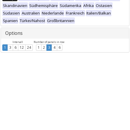
Skandinavien
Südhemisphäre
Südamerika
Afrika
Ostasien
Südasien
Australien
Niederlande
Frankreich
Italien/Balkan
Spanien
Türkei/Nahost
Großbritannien
Options
Intervall
Number of panels in row
1
3
6
12
24
1
2
3
4
6