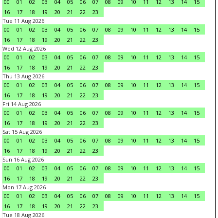
00
01
02
03
04
05
06
07
08
09
10
11
12
13
14
15
16
17
18
19
20
21
22
23
Tue 11 Aug 2026
00
01
02
03
04
05
06
07
08
09
10
11
12
13
14
15
16
17
18
19
20
21
22
23
Wed 12 Aug 2026
00
01
02
03
04
05
06
07
08
09
10
11
12
13
14
15
16
17
18
19
20
21
22
23
Thu 13 Aug 2026
00
01
02
03
04
05
06
07
08
09
10
11
12
13
14
15
16
17
18
19
20
21
22
23
Fri 14 Aug 2026
00
01
02
03
04
05
06
07
08
09
10
11
12
13
14
15
16
17
18
19
20
21
22
23
Sat 15 Aug 2026
00
01
02
03
04
05
06
07
08
09
10
11
12
13
14
15
16
17
18
19
20
21
22
23
Sun 16 Aug 2026
00
01
02
03
04
05
06
07
08
09
10
11
12
13
14
15
16
17
18
19
20
21
22
23
Mon 17 Aug 2026
00
01
02
03
04
05
06
07
08
09
10
11
12
13
14
15
16
17
18
19
20
21
22
23
Tue 18 Aug 2026