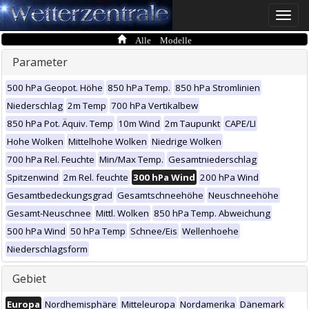
Toggle
naviga
Alle Modelle
Parameter
500 hPa Geopot. Höhe
850 hPa Temp.
850 hPa Stromlinien
Niederschlag
2m Temp
700 hPa Vertikalbew
850 hPa Pot. Äquiv. Temp
10m Wind
2m Taupunkt
CAPE/LI
Hohe Wolken
Mittelhohe Wolken
Niedrige Wolken
700 hPa Rel. Feuchte
Min/Max Temp.
Gesamtniederschlag
Spitzenwind
2m Rel. feuchte
300 hPa Wind
200 hPa Wind
Gesamtbedeckungsgrad
Gesamtschneehöhe
Neuschneehöhe
Gesamt-Neuschnee
Mittl. Wolken
850 hPa Temp. Abweichung
500 hPa Wind
50 hPa Temp
Schnee/Eis
Wellenhoehe
Niederschlagsform
Gebiet
Europa
Nordhemisphäre
Mitteleuropa
Nordamerika
Dänemark