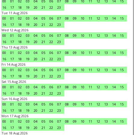
00
01
02
03
04
05
06
07
08
09
10
11
12
13
14
15
16
17
18
19
20
21
22
23
Tue 11 Aug 2026
00
01
02
03
04
05
06
07
08
09
10
11
12
13
14
15
16
17
18
19
20
21
22
23
Wed 12 Aug 2026
00
01
02
03
04
05
06
07
08
09
10
11
12
13
14
15
16
17
18
19
20
21
22
23
Thu 13 Aug 2026
00
01
02
03
04
05
06
07
08
09
10
11
12
13
14
15
16
17
18
19
20
21
22
23
Fri 14 Aug 2026
00
01
02
03
04
05
06
07
08
09
10
11
12
13
14
15
16
17
18
19
20
21
22
23
Sat 15 Aug 2026
00
01
02
03
04
05
06
07
08
09
10
11
12
13
14
15
16
17
18
19
20
21
22
23
Sun 16 Aug 2026
00
01
02
03
04
05
06
07
08
09
10
11
12
13
14
15
16
17
18
19
20
21
22
23
Mon 17 Aug 2026
00
01
02
03
04
05
06
07
08
09
10
11
12
13
14
15
16
17
18
19
20
21
22
23
Tue 18 Aug 2026