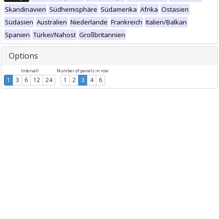
Skandinavien
Südhemisphäre
Südamerika
Afrika
Ostasien
Südasien
Australien
Niederlande
Frankreich
Italien/Balkan
Spanien
Türkei/Nahost
Großbritannien
Options
Intervall
Number of panels in row
1
3
6
12
24
1
2
3
4
6