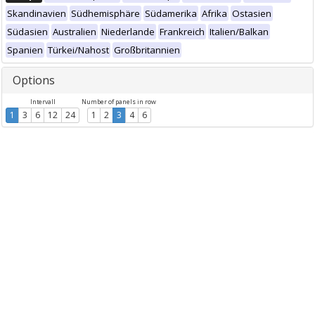
Skandinavien
Südhemisphäre
Südamerika
Afrika
Ostasien
Südasien
Australien
Niederlande
Frankreich
Italien/Balkan
Spanien
Türkei/Nahost
Großbritannien
Options
Intervall
Number of panels in row
1
3
6
12
24
1
2
3
4
6