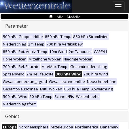
Toggle
naviga
Alle Modelle
Parameter
500 hPa Geopot. Höhe
850 hPa Temp.
850 hPa Stromlinien
Niederschlag
2m Temp
700 hPa Vertikalbew
850 hPa Pot. Äquiv. Temp
10m Wind
2m Taupunkt
CAPE/LI
Hohe Wolken
Mittelhohe Wolken
Niedrige Wolken
700 hPa Rel. Feuchte
Min/Max Temp.
Gesamtniederschlag
Spitzenwind
2m Rel. feuchte
300 hPa Wind
200 hPa Wind
Gesamtbedeckungsgrad
Gesamtschneehöhe
Neuschneehöhe
Gesamt-Neuschnee
Mittl. Wolken
850 hPa Temp. Abweichung
500 hPa Wind
50 hPa Temp
Schnee/Eis
Wellenhoehe
Niederschlagsform
Gebiet
Europa
Nordhemisphäre
Mitteleuropa
Nordamerika
Dänemark