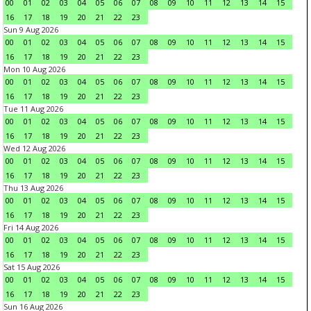
00
01
02
03
04
05
06
07
08
09
10
11
12
13
14
15
16
17
18
19
20
21
22
23
Sun 9 Aug 2026
00
01
02
03
04
05
06
07
08
09
10
11
12
13
14
15
16
17
18
19
20
21
22
23
Mon 10 Aug 2026
00
01
02
03
04
05
06
07
08
09
10
11
12
13
14
15
16
17
18
19
20
21
22
23
Tue 11 Aug 2026
00
01
02
03
04
05
06
07
08
09
10
11
12
13
14
15
16
17
18
19
20
21
22
23
Wed 12 Aug 2026
00
01
02
03
04
05
06
07
08
09
10
11
12
13
14
15
16
17
18
19
20
21
22
23
Thu 13 Aug 2026
00
01
02
03
04
05
06
07
08
09
10
11
12
13
14
15
16
17
18
19
20
21
22
23
Fri 14 Aug 2026
00
01
02
03
04
05
06
07
08
09
10
11
12
13
14
15
16
17
18
19
20
21
22
23
Sat 15 Aug 2026
00
01
02
03
04
05
06
07
08
09
10
11
12
13
14
15
16
17
18
19
20
21
22
23
Sun 16 Aug 2026