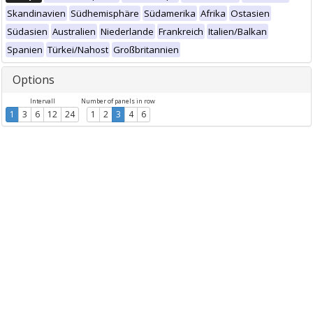
Skandinavien
Südhemisphäre
Südamerika
Afrika
Ostasien
Südasien
Australien
Niederlande
Frankreich
Italien/Balkan
Spanien
Türkei/Nahost
Großbritannien
Options
Intervall
Number of panels in row
1
3
6
12
24
1
2
3
4
6