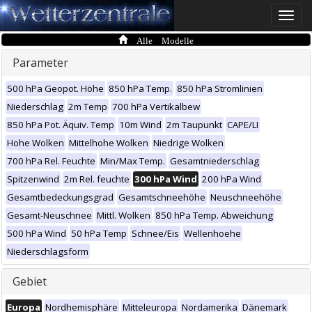
Toggle
naviga
Alle Modelle
Parameter
500 hPa Geopot. Höhe
850 hPa Temp.
850 hPa Stromlinien
Niederschlag
2m Temp
700 hPa Vertikalbew
850 hPa Pot. Äquiv. Temp
10m Wind
2m Taupunkt
CAPE/LI
Hohe Wolken
Mittelhohe Wolken
Niedrige Wolken
700 hPa Rel. Feuchte
Min/Max Temp.
Gesamtniederschlag
Spitzenwind
2m Rel. feuchte
300 hPa Wind
200 hPa Wind
Gesamtbedeckungsgrad
Gesamtschneehöhe
Neuschneehöhe
Gesamt-Neuschnee
Mittl. Wolken
850 hPa Temp. Abweichung
500 hPa Wind
50 hPa Temp
Schnee/Eis
Wellenhoehe
Niederschlagsform
Gebiet
Europa
Nordhemisphäre
Mitteleuropa
Nordamerika
Dänemark