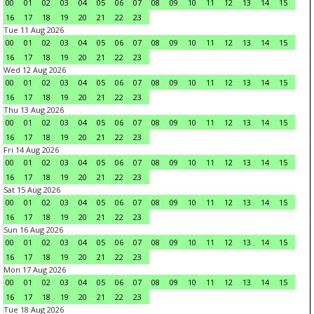
00
01
02
03
04
05
06
07
08
09
10
11
12
13
14
15
16
17
18
19
20
21
22
23
Tue 11 Aug 2026
00
01
02
03
04
05
06
07
08
09
10
11
12
13
14
15
16
17
18
19
20
21
22
23
Wed 12 Aug 2026
00
01
02
03
04
05
06
07
08
09
10
11
12
13
14
15
16
17
18
19
20
21
22
23
Thu 13 Aug 2026
00
01
02
03
04
05
06
07
08
09
10
11
12
13
14
15
16
17
18
19
20
21
22
23
Fri 14 Aug 2026
00
01
02
03
04
05
06
07
08
09
10
11
12
13
14
15
16
17
18
19
20
21
22
23
Sat 15 Aug 2026
00
01
02
03
04
05
06
07
08
09
10
11
12
13
14
15
16
17
18
19
20
21
22
23
Sun 16 Aug 2026
00
01
02
03
04
05
06
07
08
09
10
11
12
13
14
15
16
17
18
19
20
21
22
23
Mon 17 Aug 2026
00
01
02
03
04
05
06
07
08
09
10
11
12
13
14
15
16
17
18
19
20
21
22
23
Tue 18 Aug 2026