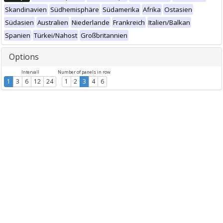
Skandinavien
Südhemisphäre
Südamerika
Afrika
Ostasien
Südasien
Australien
Niederlande
Frankreich
Italien/Balkan
Spanien
Türkei/Nahost
Großbritannien
Options
Intervall
Number of panels in row
1
3
6
12
24
1
2
3
4
6