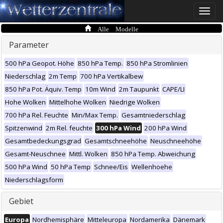
Toggle
naviga
Alle Modelle
Parameter
500 hPa Geopot. Höhe
850 hPa Temp.
850 hPa Stromlinien
Niederschlag
2m Temp
700 hPa Vertikalbew
850 hPa Pot. Äquiv. Temp
10m Wind
2m Taupunkt
CAPE/LI
Hohe Wolken
Mittelhohe Wolken
Niedrige Wolken
700 hPa Rel. Feuchte
Min/Max Temp.
Gesamtniederschlag
Spitzenwind
2m Rel. feuchte
300 hPa Wind
200 hPa Wind
Gesamtbedeckungsgrad
Gesamtschneehöhe
Neuschneehöhe
Gesamt-Neuschnee
Mittl. Wolken
850 hPa Temp. Abweichung
500 hPa Wind
50 hPa Temp
Schnee/Eis
Wellenhoehe
Niederschlagsform
Gebiet
Europa
Nordhemisphäre
Mitteleuropa
Nordamerika
Dänemark