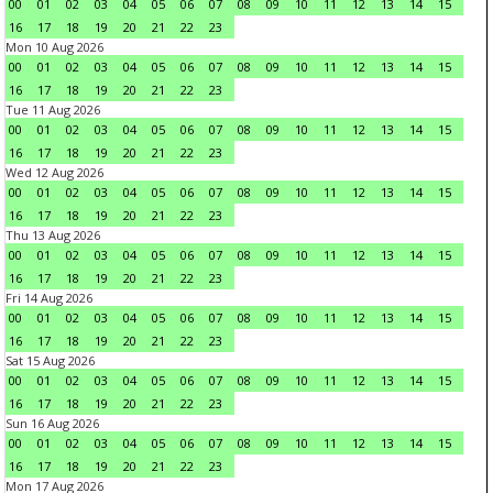
00
01
02
03
04
05
06
07
08
09
10
11
12
13
14
15
16
17
18
19
20
21
22
23
Mon 10 Aug 2026
00
01
02
03
04
05
06
07
08
09
10
11
12
13
14
15
16
17
18
19
20
21
22
23
Tue 11 Aug 2026
00
01
02
03
04
05
06
07
08
09
10
11
12
13
14
15
16
17
18
19
20
21
22
23
Wed 12 Aug 2026
00
01
02
03
04
05
06
07
08
09
10
11
12
13
14
15
16
17
18
19
20
21
22
23
Thu 13 Aug 2026
00
01
02
03
04
05
06
07
08
09
10
11
12
13
14
15
16
17
18
19
20
21
22
23
Fri 14 Aug 2026
00
01
02
03
04
05
06
07
08
09
10
11
12
13
14
15
16
17
18
19
20
21
22
23
Sat 15 Aug 2026
00
01
02
03
04
05
06
07
08
09
10
11
12
13
14
15
16
17
18
19
20
21
22
23
Sun 16 Aug 2026
00
01
02
03
04
05
06
07
08
09
10
11
12
13
14
15
16
17
18
19
20
21
22
23
Mon 17 Aug 2026