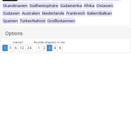
Skandinavien
Südhemisphäre
Südamerika
Afrika
Ostasien
Südasien
Australien
Niederlande
Frankreich
Italien/Balkan
Spanien
Türkei/Nahost
Großbritannien
Options
Intervall
Number of panels in row
1
3
6
12
24
1
2
3
4
6