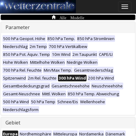
Toggle
naviga
Alle Modelle
Parameter
500 hPa Geopot. Höhe
850 hPa Temp.
850 hPa Stromlinien
Niederschlag
2m Temp
700 hPa Vertikalbew
850 hPa Pot. Äquiv. Temp
10m Wind
2m Taupunkt
CAPE/LI
Hohe Wolken
Mittelhohe Wolken
Niedrige Wolken
700 hPa Rel. Feuchte
Min/Max Temp.
Gesamtniederschlag
Spitzenwind
2m Rel. feuchte
300 hPa Wind
200 hPa Wind
Gesamtbedeckungsgrad
Gesamtschneehöhe
Neuschneehöhe
Gesamt-Neuschnee
Mittl. Wolken
850 hPa Temp. Abweichung
500 hPa Wind
50 hPa Temp
Schnee/Eis
Wellenhoehe
Niederschlagsform
Gebiet
Europa
Nordhemisphäre
Mitteleuropa
Nordamerika
Dänemark