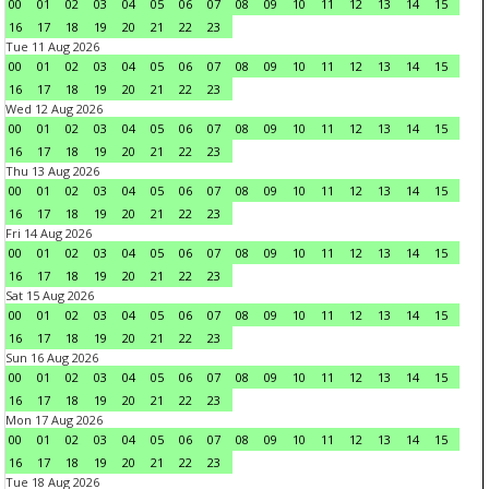
00
01
02
03
04
05
06
07
08
09
10
11
12
13
14
15
16
17
18
19
20
21
22
23
Tue 11 Aug 2026
00
01
02
03
04
05
06
07
08
09
10
11
12
13
14
15
16
17
18
19
20
21
22
23
Wed 12 Aug 2026
00
01
02
03
04
05
06
07
08
09
10
11
12
13
14
15
16
17
18
19
20
21
22
23
Thu 13 Aug 2026
00
01
02
03
04
05
06
07
08
09
10
11
12
13
14
15
16
17
18
19
20
21
22
23
Fri 14 Aug 2026
00
01
02
03
04
05
06
07
08
09
10
11
12
13
14
15
16
17
18
19
20
21
22
23
Sat 15 Aug 2026
00
01
02
03
04
05
06
07
08
09
10
11
12
13
14
15
16
17
18
19
20
21
22
23
Sun 16 Aug 2026
00
01
02
03
04
05
06
07
08
09
10
11
12
13
14
15
16
17
18
19
20
21
22
23
Mon 17 Aug 2026
00
01
02
03
04
05
06
07
08
09
10
11
12
13
14
15
16
17
18
19
20
21
22
23
Tue 18 Aug 2026