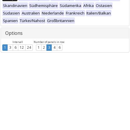
Skandinavien
Südhemisphäre
Südamerika
Afrika
Ostasien
Südasien
Australien
Niederlande
Frankreich
Italien/Balkan
Spanien
Türkei/Nahost
Großbritannien
Options
Intervall
Number of panels in row
1
3
6
12
24
1
2
3
4
6