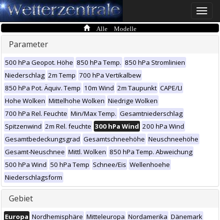
Toggle
naviga
Alle Modelle
Parameter
500 hPa Geopot. Höhe
850 hPa Temp.
850 hPa Stromlinien
Niederschlag
2m Temp
700 hPa Vertikalbew
850 hPa Pot. Äquiv. Temp
10m Wind
2m Taupunkt
CAPE/LI
Hohe Wolken
Mittelhohe Wolken
Niedrige Wolken
700 hPa Rel. Feuchte
Min/Max Temp.
Gesamtniederschlag
Spitzenwind
2m Rel. feuchte
300 hPa Wind
200 hPa Wind
Gesamtbedeckungsgrad
Gesamtschneehöhe
Neuschneehöhe
Gesamt-Neuschnee
Mittl. Wolken
850 hPa Temp. Abweichung
500 hPa Wind
50 hPa Temp
Schnee/Eis
Wellenhoehe
Niederschlagsform
Gebiet
Europa
Nordhemisphäre
Mitteleuropa
Nordamerika
Dänemark