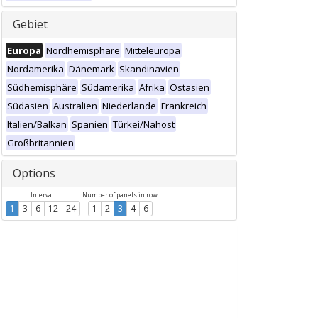
Gebiet
Europa
Nordhemisphäre
Mitteleuropa
Nordamerika
Dänemark
Skandinavien
Südhemisphäre
Südamerika
Afrika
Ostasien
Südasien
Australien
Niederlande
Frankreich
Italien/Balkan
Spanien
Türkei/Nahost
Großbritannien
Options
Intervall
Number of panels in row
1
3
6
12
24
1
2
3
4
6