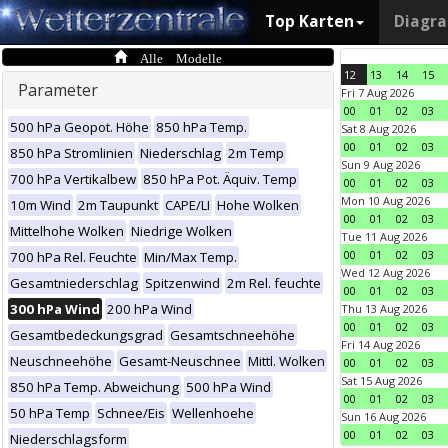
Top Karten
Diagr
Alle Modelle
12
13
14
15
Parameter
Fri 7 Aug 2026
00
01
02
03
500 hPa Geopot. Höhe
850 hPa Temp.
Sat 8 Aug 2026
00
01
02
03
850 hPa Stromlinien
Niederschlag
2m Temp
Sun 9 Aug 2026
700 hPa Vertikalbew
850 hPa Pot. Äquiv. Temp
00
01
02
03
Mon 10 Aug 2026
10m Wind
2m Taupunkt
CAPE/LI
Hohe Wolken
00
01
02
03
Mittelhohe Wolken
Niedrige Wolken
Tue 11 Aug 2026
00
01
02
03
700 hPa Rel. Feuchte
Min/Max Temp.
Wed 12 Aug 2026
Gesamtniederschlag
Spitzenwind
2m Rel. feuchte
00
01
02
03
300 hPa Wind
200 hPa Wind
Thu 13 Aug 2026
00
01
02
03
Gesamtbedeckungsgrad
Gesamtschneehöhe
Fri 14 Aug 2026
Neuschneehöhe
Gesamt-Neuschnee
Mittl. Wolken
00
01
02
03
Sat 15 Aug 2026
850 hPa Temp. Abweichung
500 hPa Wind
00
01
02
03
50 hPa Temp
Schnee/Eis
Wellenhoehe
Sun 16 Aug 2026
00
01
02
03
Niederschlagsform