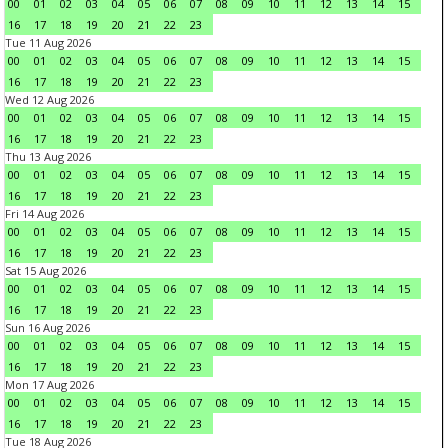
00
01
02
03
04
05
06
07
08
09
10
11
12
13
14
15
16
17
18
19
20
21
22
23
Tue 11 Aug 2026
00
01
02
03
04
05
06
07
08
09
10
11
12
13
14
15
16
17
18
19
20
21
22
23
Wed 12 Aug 2026
00
01
02
03
04
05
06
07
08
09
10
11
12
13
14
15
16
17
18
19
20
21
22
23
Thu 13 Aug 2026
00
01
02
03
04
05
06
07
08
09
10
11
12
13
14
15
16
17
18
19
20
21
22
23
Fri 14 Aug 2026
00
01
02
03
04
05
06
07
08
09
10
11
12
13
14
15
16
17
18
19
20
21
22
23
Sat 15 Aug 2026
00
01
02
03
04
05
06
07
08
09
10
11
12
13
14
15
16
17
18
19
20
21
22
23
Sun 16 Aug 2026
00
01
02
03
04
05
06
07
08
09
10
11
12
13
14
15
16
17
18
19
20
21
22
23
Mon 17 Aug 2026
00
01
02
03
04
05
06
07
08
09
10
11
12
13
14
15
16
17
18
19
20
21
22
23
Tue 18 Aug 2026