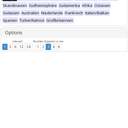
Skandinavien
Südhemisphäre
Südamerika
Afrika
Ostasien
Südasien
Australien
Niederlande
Frankreich
Italien/Balkan
Spanien
Türkei/Nahost
Großbritannien
Options
Intervall
Number of panels in row
1
3
6
12
24
1
2
3
4
6