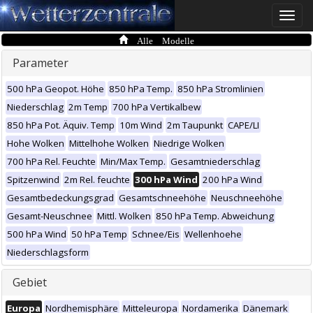
Toggle
naviga
Alle Modelle
Parameter
500 hPa Geopot. Höhe
850 hPa Temp.
850 hPa Stromlinien
Niederschlag
2m Temp
700 hPa Vertikalbew
850 hPa Pot. Äquiv. Temp
10m Wind
2m Taupunkt
CAPE/LI
Hohe Wolken
Mittelhohe Wolken
Niedrige Wolken
700 hPa Rel. Feuchte
Min/Max Temp.
Gesamtniederschlag
Spitzenwind
2m Rel. feuchte
300 hPa Wind
200 hPa Wind
Gesamtbedeckungsgrad
Gesamtschneehöhe
Neuschneehöhe
Gesamt-Neuschnee
Mittl. Wolken
850 hPa Temp. Abweichung
500 hPa Wind
50 hPa Temp
Schnee/Eis
Wellenhoehe
Niederschlagsform
Gebiet
Europa
Nordhemisphäre
Mitteleuropa
Nordamerika
Dänemark