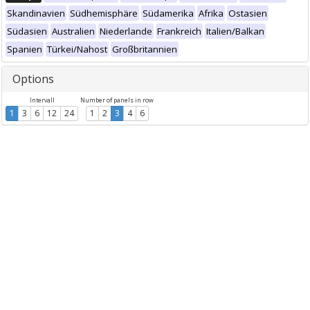
Skandinavien
Südhemisphäre
Südamerika
Afrika
Ostasien
Südasien
Australien
Niederlande
Frankreich
Italien/Balkan
Spanien
Türkei/Nahost
Großbritannien
Options
Intervall
Number of panels in row
1
3
6
12
24
1
2
3
4
6