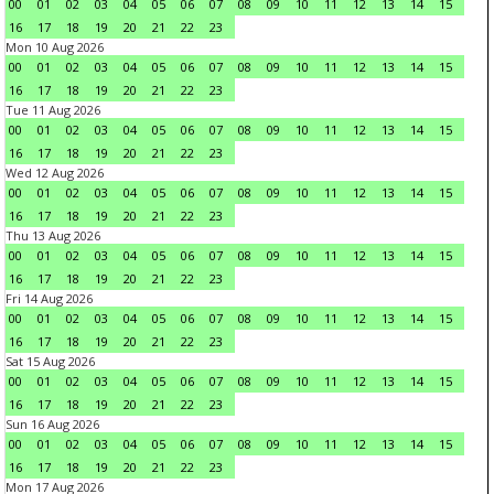
00
01
02
03
04
05
06
07
08
09
10
11
12
13
14
15
16
17
18
19
20
21
22
23
Mon 10 Aug 2026
00
01
02
03
04
05
06
07
08
09
10
11
12
13
14
15
16
17
18
19
20
21
22
23
Tue 11 Aug 2026
00
01
02
03
04
05
06
07
08
09
10
11
12
13
14
15
16
17
18
19
20
21
22
23
Wed 12 Aug 2026
00
01
02
03
04
05
06
07
08
09
10
11
12
13
14
15
16
17
18
19
20
21
22
23
Thu 13 Aug 2026
00
01
02
03
04
05
06
07
08
09
10
11
12
13
14
15
16
17
18
19
20
21
22
23
Fri 14 Aug 2026
00
01
02
03
04
05
06
07
08
09
10
11
12
13
14
15
16
17
18
19
20
21
22
23
Sat 15 Aug 2026
00
01
02
03
04
05
06
07
08
09
10
11
12
13
14
15
16
17
18
19
20
21
22
23
Sun 16 Aug 2026
00
01
02
03
04
05
06
07
08
09
10
11
12
13
14
15
16
17
18
19
20
21
22
23
Mon 17 Aug 2026