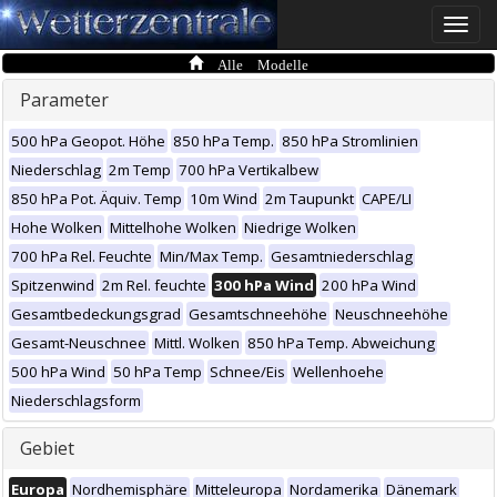
Toggle
naviga
Alle Modelle
Parameter
500 hPa Geopot. Höhe
850 hPa Temp.
850 hPa Stromlinien
Niederschlag
2m Temp
700 hPa Vertikalbew
850 hPa Pot. Äquiv. Temp
10m Wind
2m Taupunkt
CAPE/LI
Hohe Wolken
Mittelhohe Wolken
Niedrige Wolken
700 hPa Rel. Feuchte
Min/Max Temp.
Gesamtniederschlag
Spitzenwind
2m Rel. feuchte
300 hPa Wind
200 hPa Wind
Gesamtbedeckungsgrad
Gesamtschneehöhe
Neuschneehöhe
Gesamt-Neuschnee
Mittl. Wolken
850 hPa Temp. Abweichung
500 hPa Wind
50 hPa Temp
Schnee/Eis
Wellenhoehe
Niederschlagsform
Gebiet
Europa
Nordhemisphäre
Mitteleuropa
Nordamerika
Dänemark