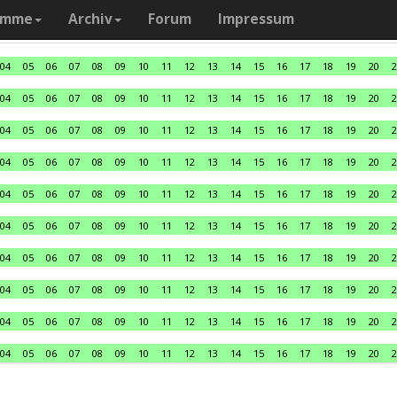
amme
Archiv
Forum
Impressum
04
05
06
07
08
09
10
11
12
13
14
15
16
17
18
19
20
2
04
05
06
07
08
09
10
11
12
13
14
15
16
17
18
19
20
2
04
05
06
07
08
09
10
11
12
13
14
15
16
17
18
19
20
2
04
05
06
07
08
09
10
11
12
13
14
15
16
17
18
19
20
2
04
05
06
07
08
09
10
11
12
13
14
15
16
17
18
19
20
2
04
05
06
07
08
09
10
11
12
13
14
15
16
17
18
19
20
2
04
05
06
07
08
09
10
11
12
13
14
15
16
17
18
19
20
2
04
05
06
07
08
09
10
11
12
13
14
15
16
17
18
19
20
2
04
05
06
07
08
09
10
11
12
13
14
15
16
17
18
19
20
2
04
05
06
07
08
09
10
11
12
13
14
15
16
17
18
19
20
2