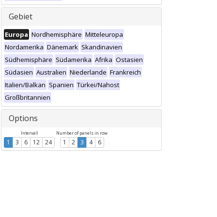
Gebiet
Europa
Nordhemisphäre
Mitteleuropa
Nordamerika
Dänemark
Skandinavien
Südhemisphäre
Südamerika
Afrika
Ostasien
Südasien
Australien
Niederlande
Frankreich
Italien/Balkan
Spanien
Türkei/Nahost
Großbritannien
Options
Intervall
Number of panels in row
1
3
6
12
24
1
2
3
4
6