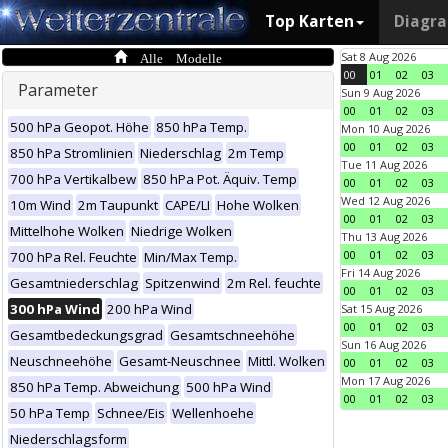
Top Karten
Diagr
Alle Modelle
Sat 8 Aug 2026
00
01
02
03
Parameter
Sun 9 Aug 2026
00
01
02
03
500 hPa Geopot. Höhe
850 hPa Temp.
Mon 10 Aug 2026
00
01
02
03
850 hPa Stromlinien
Niederschlag
2m Temp
Tue 11 Aug 2026
700 hPa Vertikalbew
850 hPa Pot. Äquiv. Temp
00
01
02
03
Wed 12 Aug 2026
10m Wind
2m Taupunkt
CAPE/LI
Hohe Wolken
00
01
02
03
Mittelhohe Wolken
Niedrige Wolken
Thu 13 Aug 2026
00
01
02
03
700 hPa Rel. Feuchte
Min/Max Temp.
Fri 14 Aug 2026
Gesamtniederschlag
Spitzenwind
2m Rel. feuchte
00
01
02
03
300 hPa Wind
200 hPa Wind
Sat 15 Aug 2026
00
01
02
03
Gesamtbedeckungsgrad
Gesamtschneehöhe
Sun 16 Aug 2026
Neuschneehöhe
Gesamt-Neuschnee
Mittl. Wolken
00
01
02
03
Mon 17 Aug 2026
850 hPa Temp. Abweichung
500 hPa Wind
00
01
02
03
50 hPa Temp
Schnee/Eis
Wellenhoehe
Niederschlagsform