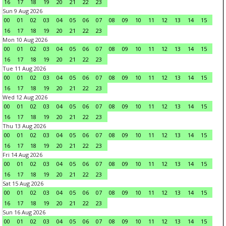
16
17
18
19
20
21
22
23
Sun 9 Aug 2026
00
01
02
03
04
05
06
07
08
09
10
11
12
13
14
15
16
17
18
19
20
21
22
23
Mon 10 Aug 2026
00
01
02
03
04
05
06
07
08
09
10
11
12
13
14
15
16
17
18
19
20
21
22
23
Tue 11 Aug 2026
00
01
02
03
04
05
06
07
08
09
10
11
12
13
14
15
16
17
18
19
20
21
22
23
Wed 12 Aug 2026
00
01
02
03
04
05
06
07
08
09
10
11
12
13
14
15
16
17
18
19
20
21
22
23
Thu 13 Aug 2026
00
01
02
03
04
05
06
07
08
09
10
11
12
13
14
15
16
17
18
19
20
21
22
23
Fri 14 Aug 2026
00
01
02
03
04
05
06
07
08
09
10
11
12
13
14
15
16
17
18
19
20
21
22
23
Sat 15 Aug 2026
00
01
02
03
04
05
06
07
08
09
10
11
12
13
14
15
16
17
18
19
20
21
22
23
Sun 16 Aug 2026
00
01
02
03
04
05
06
07
08
09
10
11
12
13
14
15