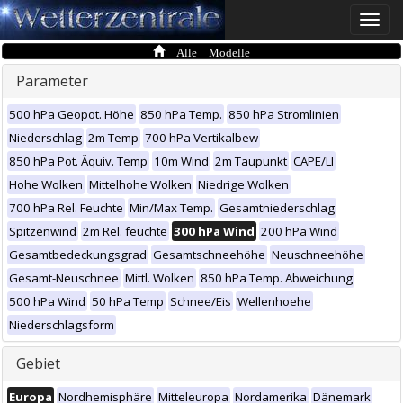
Toggle
naviga
Alle Modelle
Parameter
500 hPa Geopot. Höhe
850 hPa Temp.
850 hPa Stromlinien
Niederschlag
2m Temp
700 hPa Vertikalbew
850 hPa Pot. Äquiv. Temp
10m Wind
2m Taupunkt
CAPE/LI
Hohe Wolken
Mittelhohe Wolken
Niedrige Wolken
700 hPa Rel. Feuchte
Min/Max Temp.
Gesamtniederschlag
Spitzenwind
2m Rel. feuchte
300 hPa Wind
200 hPa Wind
Gesamtbedeckungsgrad
Gesamtschneehöhe
Neuschneehöhe
Gesamt-Neuschnee
Mittl. Wolken
850 hPa Temp. Abweichung
500 hPa Wind
50 hPa Temp
Schnee/Eis
Wellenhoehe
Niederschlagsform
Gebiet
Europa
Nordhemisphäre
Mitteleuropa
Nordamerika
Dänemark