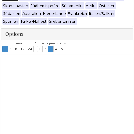
Skandinavien
Südhemisphäre
Südamerika
Afrika
Ostasien
Südasien
Australien
Niederlande
Frankreich
Italien/Balkan
Spanien
Türkei/Nahost
Großbritannien
Options
Intervall
Number of panels in row
1
3
6
12
24
1
2
3
4
6