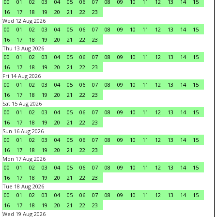
00
01
02
03
04
05
06
07
08
09
10
11
12
13
14
15
16
17
18
19
20
21
22
23
Wed 12 Aug 2026
00
01
02
03
04
05
06
07
08
09
10
11
12
13
14
15
16
17
18
19
20
21
22
23
Thu 13 Aug 2026
00
01
02
03
04
05
06
07
08
09
10
11
12
13
14
15
16
17
18
19
20
21
22
23
Fri 14 Aug 2026
00
01
02
03
04
05
06
07
08
09
10
11
12
13
14
15
16
17
18
19
20
21
22
23
Sat 15 Aug 2026
00
01
02
03
04
05
06
07
08
09
10
11
12
13
14
15
16
17
18
19
20
21
22
23
Sun 16 Aug 2026
00
01
02
03
04
05
06
07
08
09
10
11
12
13
14
15
16
17
18
19
20
21
22
23
Mon 17 Aug 2026
00
01
02
03
04
05
06
07
08
09
10
11
12
13
14
15
16
17
18
19
20
21
22
23
Tue 18 Aug 2026
00
01
02
03
04
05
06
07
08
09
10
11
12
13
14
15
16
17
18
19
20
21
22
23
Wed 19 Aug 2026