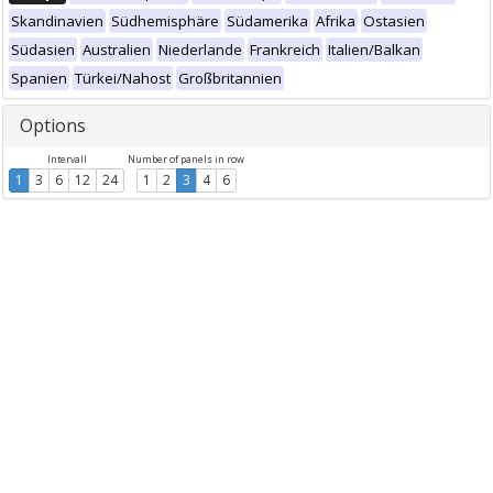
Skandinavien
Südhemisphäre
Südamerika
Afrika
Ostasien
Südasien
Australien
Niederlande
Frankreich
Italien/Balkan
Spanien
Türkei/Nahost
Großbritannien
Options
Intervall
Number of panels in row
1
3
6
12
24
1
2
3
4
6