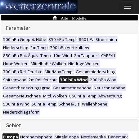
Toggle
naviga
Alle Modelle
Parameter
500 hPa Geopot. Höhe
850 hPa Temp.
850 hPa Stromlinien
Niederschlag
2m Temp
700 hPa Vertikalbew
850 hPa Pot. Äquiv. Temp
10m Wind
2m Taupunkt
CAPE/LI
Hohe Wolken
Mittelhohe Wolken
Niedrige Wolken
700 hPa Rel. Feuchte
Min/Max Temp.
Gesamtniederschlag
Spitzenwind
2m Rel. feuchte
300 hPa Wind
200 hPa Wind
Gesamtbedeckungsgrad
Gesamtschneehöhe
Neuschneehöhe
Gesamt-Neuschnee
Mittl. Wolken
850 hPa Temp. Abweichung
500 hPa Wind
50 hPa Temp
Schnee/Eis
Wellenhoehe
Niederschlagsform
Gebiet
Europa
Nordhemisphäre
Mitteleuropa
Nordamerika
Dänemark