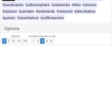
Skandinavien
Südhemisphäre
Südamerika
Afrika
Ostasien
Südasien
Australien
Niederlande
Frankreich
Italien/Balkan
Spanien
Türkei/Nahost
Großbritannien
Options
Intervall
Number of panels in row
1
3
6
12
24
1
2
3
4
6