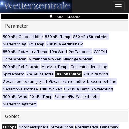
Toggle
naviga
Alle Modelle
Parameter
500 hPa Geopot. Höhe
850 hPa Temp.
850 hPa Stromlinien
Niederschlag
2m Temp
700 hPa Vertikalbew
850 hPa Pot. Äquiv. Temp
10m Wind
2m Taupunkt
CAPE/LI
Hohe Wolken
Mittelhohe Wolken
Niedrige Wolken
700 hPa Rel. Feuchte
Min/Max Temp.
Gesamtniederschlag
Spitzenwind
2m Rel. feuchte
300 hPa Wind
200 hPa Wind
Gesamtbedeckungsgrad
Gesamtschneehöhe
Neuschneehöhe
Gesamt-Neuschnee
Mittl. Wolken
850 hPa Temp. Abweichung
500 hPa Wind
50 hPa Temp
Schnee/Eis
Wellenhoehe
Niederschlagsform
Gebiet
Europa
Nordhemisphäre
Mitteleuropa
Nordamerika
Dänemark