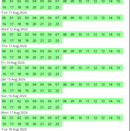
00
01
02
03
04
05
06
07
08
09
10
11
12
13
14
15
16
17
18
19
20
21
22
23
Tue 11 Aug 2026
00
01
02
03
04
05
06
07
08
09
10
11
12
13
14
15
16
17
18
19
20
21
22
23
Wed 12 Aug 2026
00
01
02
03
04
05
06
07
08
09
10
11
12
13
14
15
16
17
18
19
20
21
22
23
Thu 13 Aug 2026
00
01
02
03
04
05
06
07
08
09
10
11
12
13
14
15
16
17
18
19
20
21
22
23
Fri 14 Aug 2026
00
01
02
03
04
05
06
07
08
09
10
11
12
13
14
15
16
17
18
19
20
21
22
23
Sat 15 Aug 2026
00
01
02
03
04
05
06
07
08
09
10
11
12
13
14
15
16
17
18
19
20
21
22
23
Sun 16 Aug 2026
00
01
02
03
04
05
06
07
08
09
10
11
12
13
14
15
16
17
18
19
20
21
22
23
Mon 17 Aug 2026
00
01
02
03
04
05
06
07
08
09
10
11
12
13
14
15
16
17
18
19
20
21
22
23
Tue 18 Aug 2026