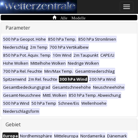
Toggle
naviga
Alle Modelle
Parameter
500 hPa Geopot. Höhe
850 hPa Temp.
850 hPa Stromlinien
Niederschlag
2m Temp
700 hPa Vertikalbew
850 hPa Pot. Äquiv. Temp
10m Wind
2m Taupunkt
CAPE/LI
Hohe Wolken
Mittelhohe Wolken
Niedrige Wolken
700 hPa Rel. Feuchte
Min/Max Temp.
Gesamtniederschlag
Spitzenwind
2m Rel. feuchte
300 hPa Wind
200 hPa Wind
Gesamtbedeckungsgrad
Gesamtschneehöhe
Neuschneehöhe
Gesamt-Neuschnee
Mittl. Wolken
850 hPa Temp. Abweichung
500 hPa Wind
50 hPa Temp
Schnee/Eis
Wellenhoehe
Niederschlagsform
Gebiet
Europa
Nordhemisphäre
Mitteleuropa
Nordamerika
Dänemark