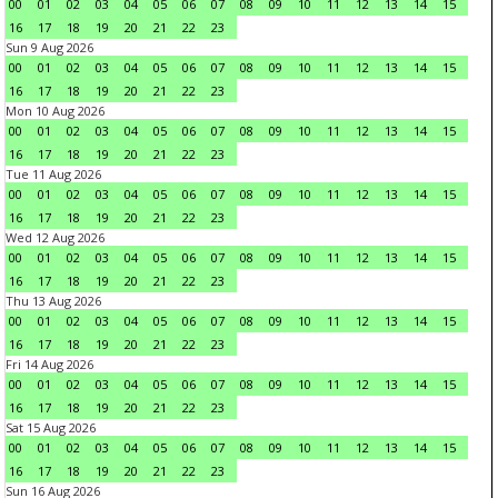
00
01
02
03
04
05
06
07
08
09
10
11
12
13
14
15
16
17
18
19
20
21
22
23
Sun 9 Aug 2026
00
01
02
03
04
05
06
07
08
09
10
11
12
13
14
15
16
17
18
19
20
21
22
23
Mon 10 Aug 2026
00
01
02
03
04
05
06
07
08
09
10
11
12
13
14
15
16
17
18
19
20
21
22
23
Tue 11 Aug 2026
00
01
02
03
04
05
06
07
08
09
10
11
12
13
14
15
16
17
18
19
20
21
22
23
Wed 12 Aug 2026
00
01
02
03
04
05
06
07
08
09
10
11
12
13
14
15
16
17
18
19
20
21
22
23
Thu 13 Aug 2026
00
01
02
03
04
05
06
07
08
09
10
11
12
13
14
15
16
17
18
19
20
21
22
23
Fri 14 Aug 2026
00
01
02
03
04
05
06
07
08
09
10
11
12
13
14
15
16
17
18
19
20
21
22
23
Sat 15 Aug 2026
00
01
02
03
04
05
06
07
08
09
10
11
12
13
14
15
16
17
18
19
20
21
22
23
Sun 16 Aug 2026