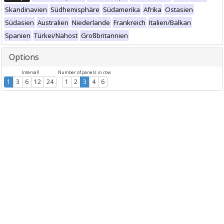
Skandinavien
Südhemisphäre
Südamerika
Afrika
Ostasien
Südasien
Australien
Niederlande
Frankreich
Italien/Balkan
Spanien
Türkei/Nahost
Großbritannien
Options
Intervall
Number of panels in row
1
3
6
12
24
1
2
3
4
6