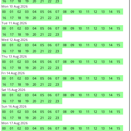
16
17
18
19
20
21
22
23
Mon 10 Aug 2026
00
01
02
03
04
05
06
07
08
09
10
11
12
13
14
15
16
17
18
19
20
21
22
23
Tue 11 Aug 2026
00
01
02
03
04
05
06
07
08
09
10
11
12
13
14
15
16
17
18
19
20
21
22
23
Wed 12 Aug 2026
00
01
02
03
04
05
06
07
08
09
10
11
12
13
14
15
16
17
18
19
20
21
22
23
Thu 13 Aug 2026
00
01
02
03
04
05
06
07
08
09
10
11
12
13
14
15
16
17
18
19
20
21
22
23
Fri 14 Aug 2026
00
01
02
03
04
05
06
07
08
09
10
11
12
13
14
15
16
17
18
19
20
21
22
23
Sat 15 Aug 2026
00
01
02
03
04
05
06
07
08
09
10
11
12
13
14
15
16
17
18
19
20
21
22
23
Sun 16 Aug 2026
00
01
02
03
04
05
06
07
08
09
10
11
12
13
14
15
16
17
18
19
20
21
22
23
Mon 17 Aug 2026
00
01
02
03
04
05
06
07
08
09
10
11
12
13
14
15