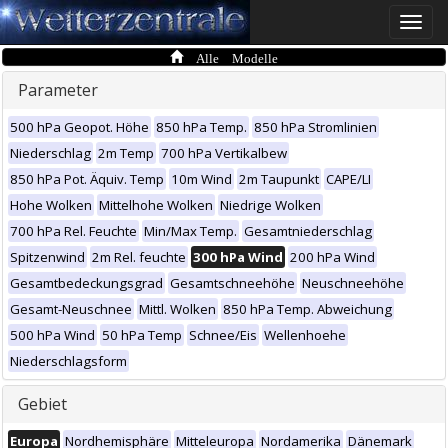
Toggle
naviga
Alle Modelle
Parameter
500 hPa Geopot. Höhe
850 hPa Temp.
850 hPa Stromlinien
Niederschlag
2m Temp
700 hPa Vertikalbew
850 hPa Pot. Äquiv. Temp
10m Wind
2m Taupunkt
CAPE/LI
Hohe Wolken
Mittelhohe Wolken
Niedrige Wolken
700 hPa Rel. Feuchte
Min/Max Temp.
Gesamtniederschlag
Spitzenwind
2m Rel. feuchte
300 hPa Wind
200 hPa Wind
Gesamtbedeckungsgrad
Gesamtschneehöhe
Neuschneehöhe
Gesamt-Neuschnee
Mittl. Wolken
850 hPa Temp. Abweichung
500 hPa Wind
50 hPa Temp
Schnee/Eis
Wellenhoehe
Niederschlagsform
Gebiet
Europa
Nordhemisphäre
Mitteleuropa
Nordamerika
Dänemark