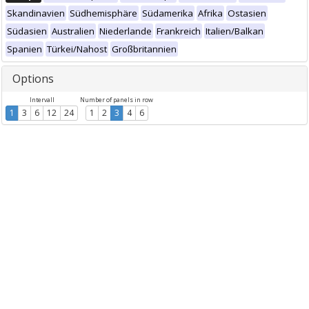
Skandinavien
Südhemisphäre
Südamerika
Afrika
Ostasien
Südasien
Australien
Niederlande
Frankreich
Italien/Balkan
Spanien
Türkei/Nahost
Großbritannien
Options
Intervall
Number of panels in row
1
3
6
12
24
1
2
3
4
6