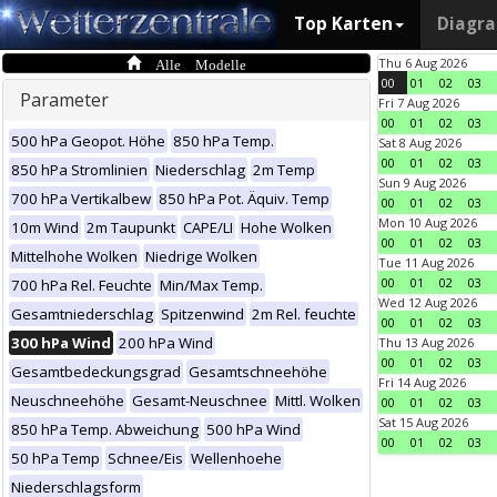
Top Karten
Diagr
Alle Modelle
Thu 6 Aug 2026
00
01
02
03
Parameter
Fri 7 Aug 2026
00
01
02
03
500 hPa Geopot. Höhe
850 hPa Temp.
Sat 8 Aug 2026
00
01
02
03
850 hPa Stromlinien
Niederschlag
2m Temp
Sun 9 Aug 2026
700 hPa Vertikalbew
850 hPa Pot. Äquiv. Temp
00
01
02
03
Mon 10 Aug 2026
10m Wind
2m Taupunkt
CAPE/LI
Hohe Wolken
00
01
02
03
Mittelhohe Wolken
Niedrige Wolken
Tue 11 Aug 2026
00
01
02
03
700 hPa Rel. Feuchte
Min/Max Temp.
Wed 12 Aug 2026
Gesamtniederschlag
Spitzenwind
2m Rel. feuchte
00
01
02
03
300 hPa Wind
200 hPa Wind
Thu 13 Aug 2026
00
01
02
03
Gesamtbedeckungsgrad
Gesamtschneehöhe
Fri 14 Aug 2026
Neuschneehöhe
Gesamt-Neuschnee
Mittl. Wolken
00
01
02
03
Sat 15 Aug 2026
850 hPa Temp. Abweichung
500 hPa Wind
00
01
02
03
50 hPa Temp
Schnee/Eis
Wellenhoehe
Niederschlagsform