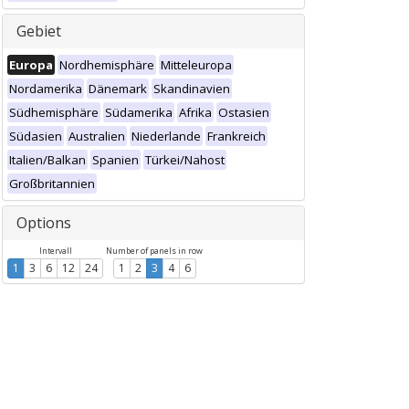
Gebiet
Europa
Nordhemisphäre
Mitteleuropa
Nordamerika
Dänemark
Skandinavien
Südhemisphäre
Südamerika
Afrika
Ostasien
Südasien
Australien
Niederlande
Frankreich
Italien/Balkan
Spanien
Türkei/Nahost
Großbritannien
Options
Intervall
Number of panels in row
1
3
6
12
24
1
2
3
4
6