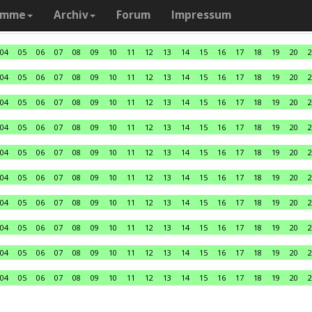
amme
Archiv
Forum
Impressum
04
05
06
07
08
09
10
11
12
13
14
15
16
17
18
19
20
2
04
05
06
07
08
09
10
11
12
13
14
15
16
17
18
19
20
2
04
05
06
07
08
09
10
11
12
13
14
15
16
17
18
19
20
2
04
05
06
07
08
09
10
11
12
13
14
15
16
17
18
19
20
2
04
05
06
07
08
09
10
11
12
13
14
15
16
17
18
19
20
2
04
05
06
07
08
09
10
11
12
13
14
15
16
17
18
19
20
2
04
05
06
07
08
09
10
11
12
13
14
15
16
17
18
19
20
2
04
05
06
07
08
09
10
11
12
13
14
15
16
17
18
19
20
2
04
05
06
07
08
09
10
11
12
13
14
15
16
17
18
19
20
2
04
05
06
07
08
09
10
11
12
13
14
15
16
17
18
19
20
2