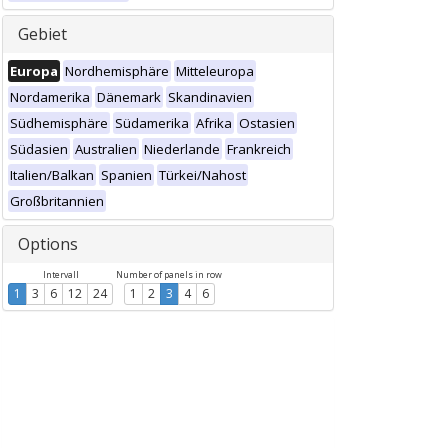
Gebiet
Europa
Nordhemisphäre
Mitteleuropa
Nordamerika
Dänemark
Skandinavien
Südhemisphäre
Südamerika
Afrika
Ostasien
Südasien
Australien
Niederlande
Frankreich
Italien/Balkan
Spanien
Türkei/Nahost
Großbritannien
Options
Intervall
Number of panels in row
1
3
6
12
24
1
2
3
4
6