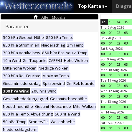
Top Karten
Diagr
Alle Modelle
12
13
14
15
Parameter
Thu 6 Aug 2026
00
01
02
03
500 hPa Geopot. Höhe
850 hPa Temp.
Fri 7 Aug 2026
00
01
02
03
850 hPa Stromlinien
Niederschlag
2m Temp
Sat 8 Aug 2026
700 hPa Vertikalbew
850 hPa Pot. Äquiv. Temp
00
01
02
03
Sun 9 Aug 2026
10m Wind
2m Taupunkt
CAPE/LI
Hohe Wolken
00
01
02
03
Mittelhohe Wolken
Niedrige Wolken
Mon 10 Aug 2026
00
01
02
03
700 hPa Rel. Feuchte
Min/Max Temp.
Tue 11 Aug 2026
Gesamtniederschlag
Spitzenwind
2m Rel. feuchte
00
01
02
03
300 hPa Wind
200 hPa Wind
Wed 12 Aug 2026
00
01
02
03
Gesamtbedeckungsgrad
Gesamtschneehöhe
Thu 13 Aug 2026
Neuschneehöhe
Gesamt-Neuschnee
Mittl. Wolken
00
01
02
03
Fri 14 Aug 2026
850 hPa Temp. Abweichung
500 hPa Wind
00
01
02
03
50 hPa Temp
Schnee/Eis
Wellenhoehe
Sat 15 Aug 2026
00
01
02
03
Niederschlagsform