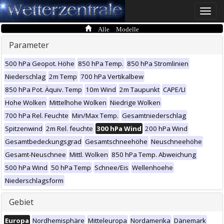
Toggle
naviga
Alle Modelle
Parameter
500 hPa Geopot. Höhe
850 hPa Temp.
850 hPa Stromlinien
Niederschlag
2m Temp
700 hPa Vertikalbew
850 hPa Pot. Äquiv. Temp
10m Wind
2m Taupunkt
CAPE/LI
Hohe Wolken
Mittelhohe Wolken
Niedrige Wolken
700 hPa Rel. Feuchte
Min/Max Temp.
Gesamtniederschlag
Spitzenwind
2m Rel. feuchte
300 hPa Wind
200 hPa Wind
Gesamtbedeckungsgrad
Gesamtschneehöhe
Neuschneehöhe
Gesamt-Neuschnee
Mittl. Wolken
850 hPa Temp. Abweichung
500 hPa Wind
50 hPa Temp
Schnee/Eis
Wellenhoehe
Niederschlagsform
Gebiet
Europa
Nordhemisphäre
Mitteleuropa
Nordamerika
Dänemark