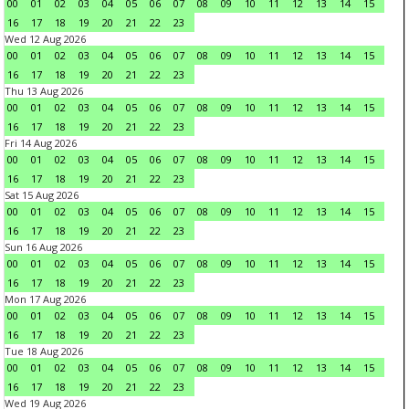
00
01
02
03
04
05
06
07
08
09
10
11
12
13
14
15
16
17
18
19
20
21
22
23
Wed 12 Aug 2026
00
01
02
03
04
05
06
07
08
09
10
11
12
13
14
15
16
17
18
19
20
21
22
23
Thu 13 Aug 2026
00
01
02
03
04
05
06
07
08
09
10
11
12
13
14
15
16
17
18
19
20
21
22
23
Fri 14 Aug 2026
00
01
02
03
04
05
06
07
08
09
10
11
12
13
14
15
16
17
18
19
20
21
22
23
Sat 15 Aug 2026
00
01
02
03
04
05
06
07
08
09
10
11
12
13
14
15
16
17
18
19
20
21
22
23
Sun 16 Aug 2026
00
01
02
03
04
05
06
07
08
09
10
11
12
13
14
15
16
17
18
19
20
21
22
23
Mon 17 Aug 2026
00
01
02
03
04
05
06
07
08
09
10
11
12
13
14
15
16
17
18
19
20
21
22
23
Tue 18 Aug 2026
00
01
02
03
04
05
06
07
08
09
10
11
12
13
14
15
16
17
18
19
20
21
22
23
Wed 19 Aug 2026