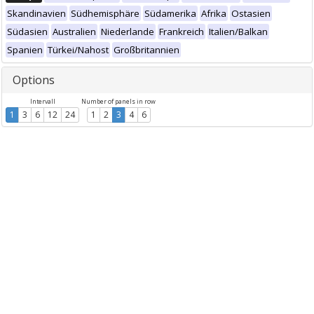
Skandinavien
Südhemisphäre
Südamerika
Afrika
Ostasien
Südasien
Australien
Niederlande
Frankreich
Italien/Balkan
Spanien
Türkei/Nahost
Großbritannien
Options
Intervall
Number of panels in row
1
3
6
12
24
1
2
3
4
6