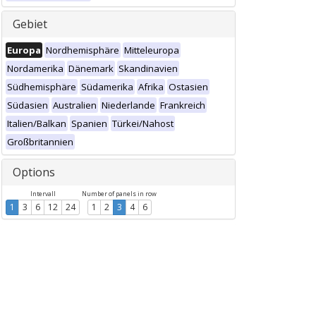
Gebiet
Europa
Nordhemisphäre
Mitteleuropa
Nordamerika
Dänemark
Skandinavien
Südhemisphäre
Südamerika
Afrika
Ostasien
Südasien
Australien
Niederlande
Frankreich
Italien/Balkan
Spanien
Türkei/Nahost
Großbritannien
Options
Intervall
Number of panels in row
1
3
6
12
24
1
2
3
4
6