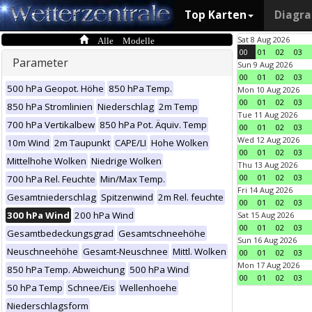
Top Karten
Diagr
Alle Modelle
Sat 8 Aug 2026
00
01
02
03
Parameter
Sun 9 Aug 2026
00
01
02
03
500 hPa Geopot. Höhe
850 hPa Temp.
Mon 10 Aug 2026
00
01
02
03
850 hPa Stromlinien
Niederschlag
2m Temp
Tue 11 Aug 2026
700 hPa Vertikalbew
850 hPa Pot. Äquiv. Temp
00
01
02
03
Wed 12 Aug 2026
10m Wind
2m Taupunkt
CAPE/LI
Hohe Wolken
00
01
02
03
Mittelhohe Wolken
Niedrige Wolken
Thu 13 Aug 2026
00
01
02
03
700 hPa Rel. Feuchte
Min/Max Temp.
Fri 14 Aug 2026
Gesamtniederschlag
Spitzenwind
2m Rel. feuchte
00
01
02
03
300 hPa Wind
200 hPa Wind
Sat 15 Aug 2026
00
01
02
03
Gesamtbedeckungsgrad
Gesamtschneehöhe
Sun 16 Aug 2026
Neuschneehöhe
Gesamt-Neuschnee
Mittl. Wolken
00
01
02
03
Mon 17 Aug 2026
850 hPa Temp. Abweichung
500 hPa Wind
00
01
02
03
50 hPa Temp
Schnee/Eis
Wellenhoehe
Niederschlagsform