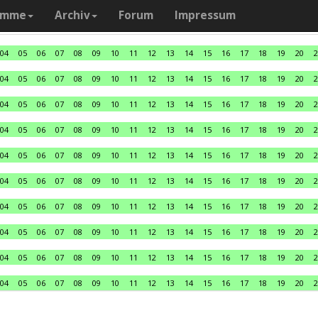
amme
Archiv
Forum
Impressum
04
05
06
07
08
09
10
11
12
13
14
15
16
17
18
19
20
2
04
05
06
07
08
09
10
11
12
13
14
15
16
17
18
19
20
2
04
05
06
07
08
09
10
11
12
13
14
15
16
17
18
19
20
2
04
05
06
07
08
09
10
11
12
13
14
15
16
17
18
19
20
2
04
05
06
07
08
09
10
11
12
13
14
15
16
17
18
19
20
2
04
05
06
07
08
09
10
11
12
13
14
15
16
17
18
19
20
2
04
05
06
07
08
09
10
11
12
13
14
15
16
17
18
19
20
2
04
05
06
07
08
09
10
11
12
13
14
15
16
17
18
19
20
2
04
05
06
07
08
09
10
11
12
13
14
15
16
17
18
19
20
2
04
05
06
07
08
09
10
11
12
13
14
15
16
17
18
19
20
2