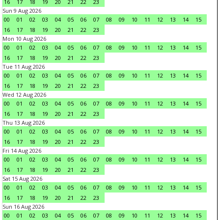
16
17
18
19
20
21
22
23
Sun 9 Aug 2026
00
01
02
03
04
05
06
07
08
09
10
11
12
13
14
15
16
17
18
19
20
21
22
23
Mon 10 Aug 2026
00
01
02
03
04
05
06
07
08
09
10
11
12
13
14
15
16
17
18
19
20
21
22
23
Tue 11 Aug 2026
00
01
02
03
04
05
06
07
08
09
10
11
12
13
14
15
16
17
18
19
20
21
22
23
Wed 12 Aug 2026
00
01
02
03
04
05
06
07
08
09
10
11
12
13
14
15
16
17
18
19
20
21
22
23
Thu 13 Aug 2026
00
01
02
03
04
05
06
07
08
09
10
11
12
13
14
15
16
17
18
19
20
21
22
23
Fri 14 Aug 2026
00
01
02
03
04
05
06
07
08
09
10
11
12
13
14
15
16
17
18
19
20
21
22
23
Sat 15 Aug 2026
00
01
02
03
04
05
06
07
08
09
10
11
12
13
14
15
16
17
18
19
20
21
22
23
Sun 16 Aug 2026
00
01
02
03
04
05
06
07
08
09
10
11
12
13
14
15