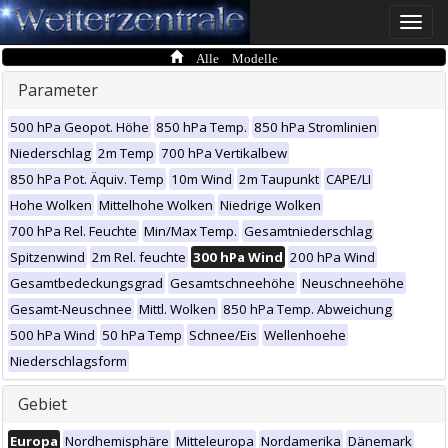
Toggle
naviga
Alle Modelle
Parameter
500 hPa Geopot. Höhe
850 hPa Temp.
850 hPa Stromlinien
Niederschlag
2m Temp
700 hPa Vertikalbew
850 hPa Pot. Äquiv. Temp
10m Wind
2m Taupunkt
CAPE/LI
Hohe Wolken
Mittelhohe Wolken
Niedrige Wolken
700 hPa Rel. Feuchte
Min/Max Temp.
Gesamtniederschlag
Spitzenwind
2m Rel. feuchte
300 hPa Wind
200 hPa Wind
Gesamtbedeckungsgrad
Gesamtschneehöhe
Neuschneehöhe
Gesamt-Neuschnee
Mittl. Wolken
850 hPa Temp. Abweichung
500 hPa Wind
50 hPa Temp
Schnee/Eis
Wellenhoehe
Niederschlagsform
Gebiet
Europa
Nordhemisphäre
Mitteleuropa
Nordamerika
Dänemark