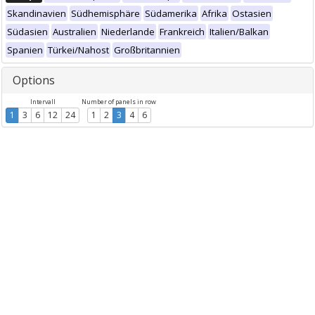
Skandinavien
Südhemisphäre
Südamerika
Afrika
Ostasien
Südasien
Australien
Niederlande
Frankreich
Italien/Balkan
Spanien
Türkei/Nahost
Großbritannien
Options
Intervall
Number of panels in row
1
3
6
12
24
1
2
3
4
6