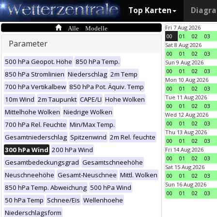
Top Karten
Diagr
Alle Modelle
Fri 7 Aug 2026
00
01
02
03
Parameter
Sat 8 Aug 2026
00
01
02
03
500 hPa Geopot. Höhe
850 hPa Temp.
Sun 9 Aug 2026
00
01
02
03
850 hPa Stromlinien
Niederschlag
2m Temp
Mon 10 Aug 2026
700 hPa Vertikalbew
850 hPa Pot. Äquiv. Temp
00
01
02
03
Tue 11 Aug 2026
10m Wind
2m Taupunkt
CAPE/LI
Hohe Wolken
00
01
02
03
Mittelhohe Wolken
Niedrige Wolken
Wed 12 Aug 2026
00
01
02
03
700 hPa Rel. Feuchte
Min/Max Temp.
Thu 13 Aug 2026
Gesamtniederschlag
Spitzenwind
2m Rel. feuchte
00
01
02
03
300 hPa Wind
200 hPa Wind
Fri 14 Aug 2026
00
01
02
03
Gesamtbedeckungsgrad
Gesamtschneehöhe
Sat 15 Aug 2026
Neuschneehöhe
Gesamt-Neuschnee
Mittl. Wolken
00
01
02
03
Sun 16 Aug 2026
850 hPa Temp. Abweichung
500 hPa Wind
00
01
02
03
50 hPa Temp
Schnee/Eis
Wellenhoehe
Niederschlagsform