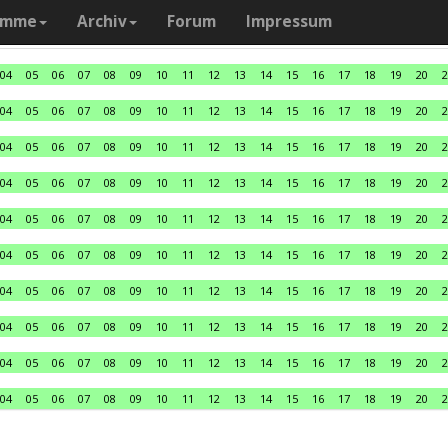
amme
Archiv
Forum
Impressum
04
05
06
07
08
09
10
11
12
13
14
15
16
17
18
19
20
2
04
05
06
07
08
09
10
11
12
13
14
15
16
17
18
19
20
2
04
05
06
07
08
09
10
11
12
13
14
15
16
17
18
19
20
2
04
05
06
07
08
09
10
11
12
13
14
15
16
17
18
19
20
2
04
05
06
07
08
09
10
11
12
13
14
15
16
17
18
19
20
2
04
05
06
07
08
09
10
11
12
13
14
15
16
17
18
19
20
2
04
05
06
07
08
09
10
11
12
13
14
15
16
17
18
19
20
2
04
05
06
07
08
09
10
11
12
13
14
15
16
17
18
19
20
2
04
05
06
07
08
09
10
11
12
13
14
15
16
17
18
19
20
2
04
05
06
07
08
09
10
11
12
13
14
15
16
17
18
19
20
2