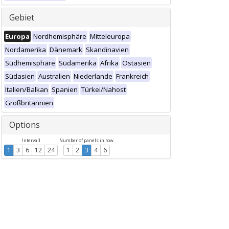
Gebiet
Europa
Nordhemisphäre
Mitteleuropa
Nordamerika
Dänemark
Skandinavien
Südhemisphäre
Südamerika
Afrika
Ostasien
Südasien
Australien
Niederlande
Frankreich
Italien/Balkan
Spanien
Türkei/Nahost
Großbritannien
Options
Intervall
Number of panels in row
1
3
6
12
24
1
2
3
4
6