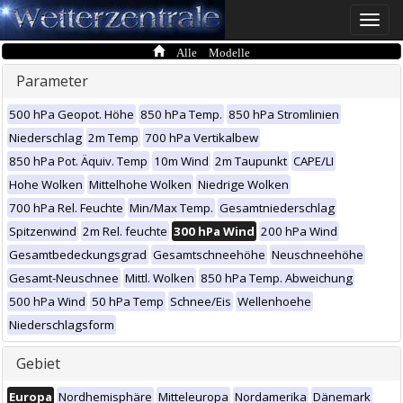
Toggle
naviga
Alle Modelle
Parameter
500 hPa Geopot. Höhe
850 hPa Temp.
850 hPa Stromlinien
Niederschlag
2m Temp
700 hPa Vertikalbew
850 hPa Pot. Äquiv. Temp
10m Wind
2m Taupunkt
CAPE/LI
Hohe Wolken
Mittelhohe Wolken
Niedrige Wolken
700 hPa Rel. Feuchte
Min/Max Temp.
Gesamtniederschlag
Spitzenwind
2m Rel. feuchte
300 hPa Wind
200 hPa Wind
Gesamtbedeckungsgrad
Gesamtschneehöhe
Neuschneehöhe
Gesamt-Neuschnee
Mittl. Wolken
850 hPa Temp. Abweichung
500 hPa Wind
50 hPa Temp
Schnee/Eis
Wellenhoehe
Niederschlagsform
Gebiet
Europa
Nordhemisphäre
Mitteleuropa
Nordamerika
Dänemark