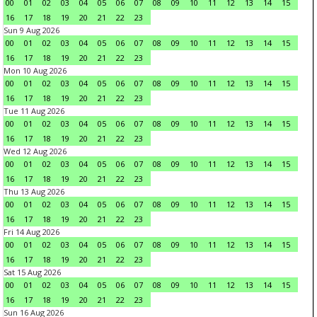
00
01
02
03
04
05
06
07
08
09
10
11
12
13
14
15
16
17
18
19
20
21
22
23
Sun 9 Aug 2026
00
01
02
03
04
05
06
07
08
09
10
11
12
13
14
15
16
17
18
19
20
21
22
23
Mon 10 Aug 2026
00
01
02
03
04
05
06
07
08
09
10
11
12
13
14
15
16
17
18
19
20
21
22
23
Tue 11 Aug 2026
00
01
02
03
04
05
06
07
08
09
10
11
12
13
14
15
16
17
18
19
20
21
22
23
Wed 12 Aug 2026
00
01
02
03
04
05
06
07
08
09
10
11
12
13
14
15
16
17
18
19
20
21
22
23
Thu 13 Aug 2026
00
01
02
03
04
05
06
07
08
09
10
11
12
13
14
15
16
17
18
19
20
21
22
23
Fri 14 Aug 2026
00
01
02
03
04
05
06
07
08
09
10
11
12
13
14
15
16
17
18
19
20
21
22
23
Sat 15 Aug 2026
00
01
02
03
04
05
06
07
08
09
10
11
12
13
14
15
16
17
18
19
20
21
22
23
Sun 16 Aug 2026