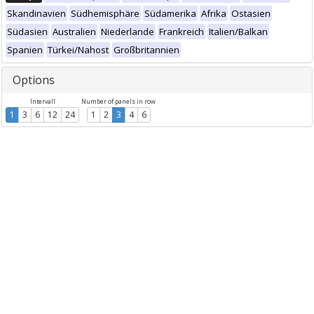
Skandinavien
Südhemisphäre
Südamerika
Afrika
Ostasien
Südasien
Australien
Niederlande
Frankreich
Italien/Balkan
Spanien
Türkei/Nahost
Großbritannien
Options
Intervall
Number of panels in row
1
3
6
12
24
1
2
3
4
6