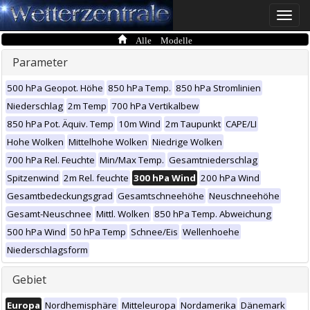
Toggle
naviga
Alle Modelle
Parameter
500 hPa Geopot. Höhe
850 hPa Temp.
850 hPa Stromlinien
Niederschlag
2m Temp
700 hPa Vertikalbew
850 hPa Pot. Äquiv. Temp
10m Wind
2m Taupunkt
CAPE/LI
Hohe Wolken
Mittelhohe Wolken
Niedrige Wolken
700 hPa Rel. Feuchte
Min/Max Temp.
Gesamtniederschlag
Spitzenwind
2m Rel. feuchte
300 hPa Wind
200 hPa Wind
Gesamtbedeckungsgrad
Gesamtschneehöhe
Neuschneehöhe
Gesamt-Neuschnee
Mittl. Wolken
850 hPa Temp. Abweichung
500 hPa Wind
50 hPa Temp
Schnee/Eis
Wellenhoehe
Niederschlagsform
Gebiet
Europa
Nordhemisphäre
Mitteleuropa
Nordamerika
Dänemark