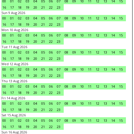
00
01
02
03
04
05
06
07
08
09
10
11
12
13
14
15
16
17
18
19
20
21
22
23
Sun 9 Aug 2026
00
01
02
03
04
05
06
07
08
09
10
11
12
13
14
15
16
17
18
19
20
21
22
23
Mon 10 Aug 2026
00
01
02
03
04
05
06
07
08
09
10
11
12
13
14
15
16
17
18
19
20
21
22
23
Tue 11 Aug 2026
00
01
02
03
04
05
06
07
08
09
10
11
12
13
14
15
16
17
18
19
20
21
22
23
Wed 12 Aug 2026
00
01
02
03
04
05
06
07
08
09
10
11
12
13
14
15
16
17
18
19
20
21
22
23
Thu 13 Aug 2026
00
01
02
03
04
05
06
07
08
09
10
11
12
13
14
15
16
17
18
19
20
21
22
23
Fri 14 Aug 2026
00
01
02
03
04
05
06
07
08
09
10
11
12
13
14
15
16
17
18
19
20
21
22
23
Sat 15 Aug 2026
00
01
02
03
04
05
06
07
08
09
10
11
12
13
14
15
16
17
18
19
20
21
22
23
Sun 16 Aug 2026