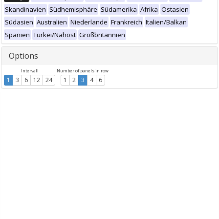
Skandinavien
Südhemisphäre
Südamerika
Afrika
Ostasien
Südasien
Australien
Niederlande
Frankreich
Italien/Balkan
Spanien
Türkei/Nahost
Großbritannien
Options
Intervall
Number of panels in row
1
3
6
12
24
1
2
3
4
6