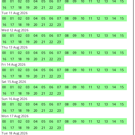
00
01
02
03
04
05
06
07
08
09
10
11
12
13
14
15
16
17
18
19
20
21
22
23
Tue 11 Aug 2026
00
01
02
03
04
05
06
07
08
09
10
11
12
13
14
15
16
17
18
19
20
21
22
23
Wed 12 Aug 2026
00
01
02
03
04
05
06
07
08
09
10
11
12
13
14
15
16
17
18
19
20
21
22
23
Thu 13 Aug 2026
00
01
02
03
04
05
06
07
08
09
10
11
12
13
14
15
16
17
18
19
20
21
22
23
Fri 14 Aug 2026
00
01
02
03
04
05
06
07
08
09
10
11
12
13
14
15
16
17
18
19
20
21
22
23
Sat 15 Aug 2026
00
01
02
03
04
05
06
07
08
09
10
11
12
13
14
15
16
17
18
19
20
21
22
23
Sun 16 Aug 2026
00
01
02
03
04
05
06
07
08
09
10
11
12
13
14
15
16
17
18
19
20
21
22
23
Mon 17 Aug 2026
00
01
02
03
04
05
06
07
08
09
10
11
12
13
14
15
16
17
18
19
20
21
22
23
Tue 18 Aug 2026