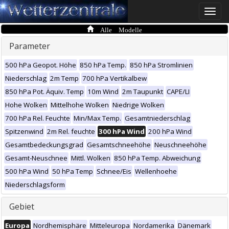
Toggle
naviga
Alle Modelle
Parameter
500 hPa Geopot. Höhe
850 hPa Temp.
850 hPa Stromlinien
Niederschlag
2m Temp
700 hPa Vertikalbew
850 hPa Pot. Äquiv. Temp
10m Wind
2m Taupunkt
CAPE/LI
Hohe Wolken
Mittelhohe Wolken
Niedrige Wolken
700 hPa Rel. Feuchte
Min/Max Temp.
Gesamtniederschlag
Spitzenwind
2m Rel. feuchte
300 hPa Wind
200 hPa Wind
Gesamtbedeckungsgrad
Gesamtschneehöhe
Neuschneehöhe
Gesamt-Neuschnee
Mittl. Wolken
850 hPa Temp. Abweichung
500 hPa Wind
50 hPa Temp
Schnee/Eis
Wellenhoehe
Niederschlagsform
Gebiet
Europa
Nordhemisphäre
Mitteleuropa
Nordamerika
Dänemark