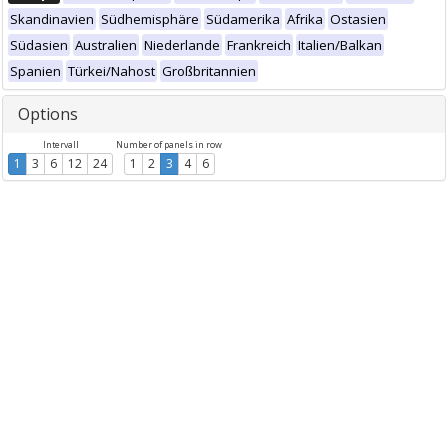
Skandinavien
Südhemisphäre
Südamerika
Afrika
Ostasien
Südasien
Australien
Niederlande
Frankreich
Italien/Balkan
Spanien
Türkei/Nahost
Großbritannien
Options
Intervall
Number of panels in row
1
3
6
12
24
1
2
3
4
6