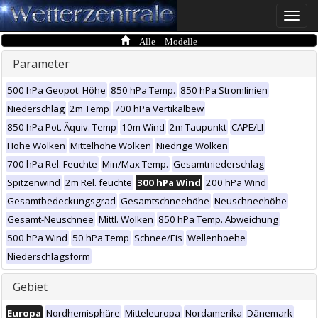
Toggle
naviga
Alle Modelle
Parameter
500 hPa Geopot. Höhe
850 hPa Temp.
850 hPa Stromlinien
Niederschlag
2m Temp
700 hPa Vertikalbew
850 hPa Pot. Äquiv. Temp
10m Wind
2m Taupunkt
CAPE/LI
Hohe Wolken
Mittelhohe Wolken
Niedrige Wolken
700 hPa Rel. Feuchte
Min/Max Temp.
Gesamtniederschlag
Spitzenwind
2m Rel. feuchte
300 hPa Wind
200 hPa Wind
Gesamtbedeckungsgrad
Gesamtschneehöhe
Neuschneehöhe
Gesamt-Neuschnee
Mittl. Wolken
850 hPa Temp. Abweichung
500 hPa Wind
50 hPa Temp
Schnee/Eis
Wellenhoehe
Niederschlagsform
Gebiet
Europa
Nordhemisphäre
Mitteleuropa
Nordamerika
Dänemark