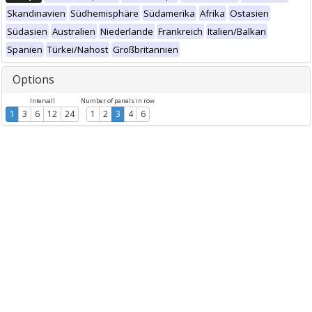
Skandinavien
Südhemisphäre
Südamerika
Afrika
Ostasien
Südasien
Australien
Niederlande
Frankreich
Italien/Balkan
Spanien
Türkei/Nahost
Großbritannien
Options
Intervall
Number of panels in row
1
3
6
12
24
1
2
3
4
6