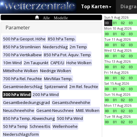
Top Karten
Diagr
Alle Modelle
Sun 9 Aug 2026
00
01
02
03
Parameter
Mon 10 Aug 2026
00
01
02
03
500 hPa Geopot. Höhe
850 hPa Temp.
Tue 11 Aug 2026
00
01
02
03
850 hPa Stromlinien
Niederschlag
2m Temp
Wed 12 Aug 2026
700 hPa Vertikalbew
850 hPa Pot. Äquiv. Temp
00
01
02
03
Thu 13 Aug 2026
10m Wind
2m Taupunkt
CAPE/LI
Hohe Wolken
00
01
02
03
Mittelhohe Wolken
Niedrige Wolken
Fri 14 Aug 2026
00
01
02
03
700 hPa Rel. Feuchte
Min/Max Temp.
Sat 15 Aug 2026
Gesamtniederschlag
Spitzenwind
2m Rel. feuchte
00
01
02
03
300 hPa Wind
200 hPa Wind
Sun 16 Aug 2026
00
01
02
03
Gesamtbedeckungsgrad
Gesamtschneehöhe
Mon 17 Aug 2026
Neuschneehöhe
Gesamt-Neuschnee
Mittl. Wolken
00
01
02
03
Tue 18 Aug 2026
850 hPa Temp. Abweichung
500 hPa Wind
00
01
02
03
50 hPa Temp
Schnee/Eis
Wellenhoehe
Niederschlagsform