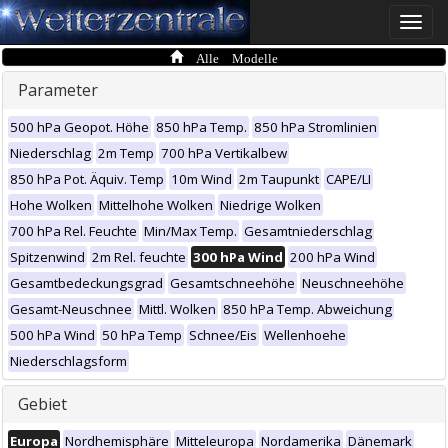
Toggle
naviga
Alle Modelle
Parameter
500 hPa Geopot. Höhe
850 hPa Temp.
850 hPa Stromlinien
Niederschlag
2m Temp
700 hPa Vertikalbew
850 hPa Pot. Äquiv. Temp
10m Wind
2m Taupunkt
CAPE/LI
Hohe Wolken
Mittelhohe Wolken
Niedrige Wolken
700 hPa Rel. Feuchte
Min/Max Temp.
Gesamtniederschlag
Spitzenwind
2m Rel. feuchte
300 hPa Wind
200 hPa Wind
Gesamtbedeckungsgrad
Gesamtschneehöhe
Neuschneehöhe
Gesamt-Neuschnee
Mittl. Wolken
850 hPa Temp. Abweichung
500 hPa Wind
50 hPa Temp
Schnee/Eis
Wellenhoehe
Niederschlagsform
Gebiet
Europa
Nordhemisphäre
Mitteleuropa
Nordamerika
Dänemark