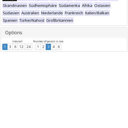
Skandinavien
Südhemisphäre
Südamerika
Afrika
Ostasien
Südasien
Australien
Niederlande
Frankreich
Italien/Balkan
Spanien
Türkei/Nahost
Großbritannien
Options
Intervall
Number of panels in row
1
3
6
12
24
1
2
3
4
6