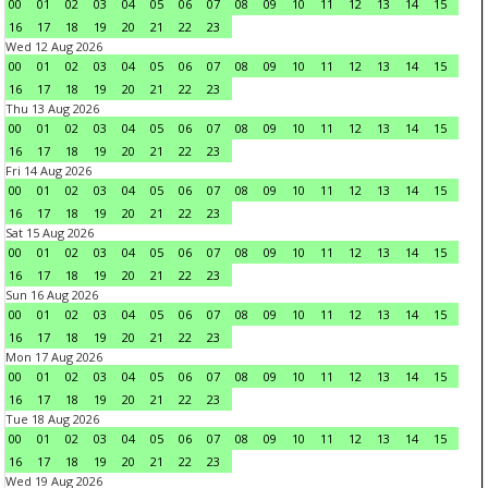
00
01
02
03
04
05
06
07
08
09
10
11
12
13
14
15
16
17
18
19
20
21
22
23
Wed 12 Aug 2026
00
01
02
03
04
05
06
07
08
09
10
11
12
13
14
15
16
17
18
19
20
21
22
23
Thu 13 Aug 2026
00
01
02
03
04
05
06
07
08
09
10
11
12
13
14
15
16
17
18
19
20
21
22
23
Fri 14 Aug 2026
00
01
02
03
04
05
06
07
08
09
10
11
12
13
14
15
16
17
18
19
20
21
22
23
Sat 15 Aug 2026
00
01
02
03
04
05
06
07
08
09
10
11
12
13
14
15
16
17
18
19
20
21
22
23
Sun 16 Aug 2026
00
01
02
03
04
05
06
07
08
09
10
11
12
13
14
15
16
17
18
19
20
21
22
23
Mon 17 Aug 2026
00
01
02
03
04
05
06
07
08
09
10
11
12
13
14
15
16
17
18
19
20
21
22
23
Tue 18 Aug 2026
00
01
02
03
04
05
06
07
08
09
10
11
12
13
14
15
16
17
18
19
20
21
22
23
Wed 19 Aug 2026