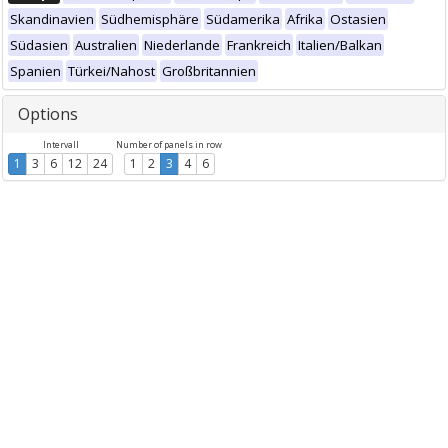
Skandinavien
Südhemisphäre
Südamerika
Afrika
Ostasien
Südasien
Australien
Niederlande
Frankreich
Italien/Balkan
Spanien
Türkei/Nahost
Großbritannien
Options
Intervall
Number of panels in row
1
3
6
12
24
1
2
3
4
6