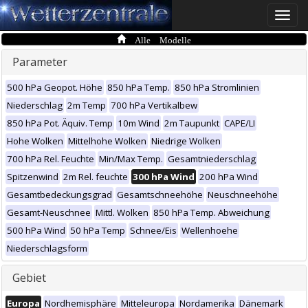
Toggle
naviga
Alle Modelle
Parameter
500 hPa Geopot. Höhe
850 hPa Temp.
850 hPa Stromlinien
Niederschlag
2m Temp
700 hPa Vertikalbew
850 hPa Pot. Äquiv. Temp
10m Wind
2m Taupunkt
CAPE/LI
Hohe Wolken
Mittelhohe Wolken
Niedrige Wolken
700 hPa Rel. Feuchte
Min/Max Temp.
Gesamtniederschlag
Spitzenwind
2m Rel. feuchte
300 hPa Wind
200 hPa Wind
Gesamtbedeckungsgrad
Gesamtschneehöhe
Neuschneehöhe
Gesamt-Neuschnee
Mittl. Wolken
850 hPa Temp. Abweichung
500 hPa Wind
50 hPa Temp
Schnee/Eis
Wellenhoehe
Niederschlagsform
Gebiet
Europa
Nordhemisphäre
Mitteleuropa
Nordamerika
Dänemark