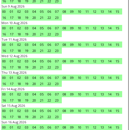
16
17
18
19
20
21
22
23
Sun 9 Aug 2026
00
01
02
03
04
05
06
07
08
09
10
11
12
13
14
15
16
17
18
19
20
21
22
23
Mon 10 Aug 2026
00
01
02
03
04
05
06
07
08
09
10
11
12
13
14
15
16
17
18
19
20
21
22
23
Tue 11 Aug 2026
00
01
02
03
04
05
06
07
08
09
10
11
12
13
14
15
16
17
18
19
20
21
22
23
Wed 12 Aug 2026
00
01
02
03
04
05
06
07
08
09
10
11
12
13
14
15
16
17
18
19
20
21
22
23
Thu 13 Aug 2026
00
01
02
03
04
05
06
07
08
09
10
11
12
13
14
15
16
17
18
19
20
21
22
23
Fri 14 Aug 2026
00
01
02
03
04
05
06
07
08
09
10
11
12
13
14
15
16
17
18
19
20
21
22
23
Sat 15 Aug 2026
00
01
02
03
04
05
06
07
08
09
10
11
12
13
14
15
16
17
18
19
20
21
22
23
Sun 16 Aug 2026
00
01
02
03
04
05
06
07
08
09
10
11
12
13
14
15