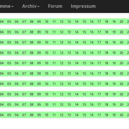
amme
Archiv
Forum
Impressum
04
05
06
07
08
09
10
11
12
13
14
15
16
17
18
19
20
2
04
05
06
07
08
09
10
11
12
13
14
15
16
17
18
19
20
2
04
05
06
07
08
09
10
11
12
13
14
15
16
17
18
19
20
2
04
05
06
07
08
09
10
11
12
13
14
15
16
17
18
19
20
2
04
05
06
07
08
09
10
11
12
13
14
15
16
17
18
19
20
2
04
05
06
07
08
09
10
11
12
13
14
15
16
17
18
19
20
2
04
05
06
07
08
09
10
11
12
13
14
15
16
17
18
19
20
2
04
05
06
07
08
09
10
11
12
13
14
15
16
17
18
19
20
2
04
05
06
07
08
09
10
11
12
13
14
15
16
17
18
19
20
2
04
05
06
07
08
09
10
11
12
13
14
15
16
17
18
19
20
2