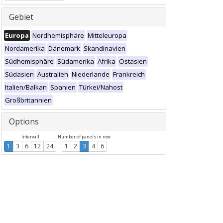
Gebiet
Europa
Nordhemisphäre
Mitteleuropa
Nordamerika
Dänemark
Skandinavien
Südhemisphäre
Südamerika
Afrika
Ostasien
Südasien
Australien
Niederlande
Frankreich
Italien/Balkan
Spanien
Türkei/Nahost
Großbritannien
Options
Intervall
Number of panels in row
1
3
6
12
24
1
2
3
4
6