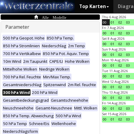
Top Karten
Diagr
Alle Modelle
Thu 6 Aug 2026
00
01
02
03
Parameter
Fri 7 Aug 2026
00
01
02
03
500 hPa Geopot. Höhe
850 hPa Temp.
Sat 8 Aug 2026
00
01
02
03
850 hPa Stromlinien
Niederschlag
2m Temp
Sun 9 Aug 2026
700 hPa Vertikalbew
850 hPa Pot. Äquiv. Temp
00
01
02
03
Mon 10 Aug 2026
10m Wind
2m Taupunkt
CAPE/LI
Hohe Wolken
00
01
02
03
Mittelhohe Wolken
Niedrige Wolken
Tue 11 Aug 2026
00
01
02
03
700 hPa Rel. Feuchte
Min/Max Temp.
Wed 12 Aug 2026
Gesamtniederschlag
Spitzenwind
2m Rel. feuchte
00
01
02
03
300 hPa Wind
200 hPa Wind
Thu 13 Aug 2026
00
01
02
03
Gesamtbedeckungsgrad
Gesamtschneehöhe
Fri 14 Aug 2026
Neuschneehöhe
Gesamt-Neuschnee
Mittl. Wolken
00
01
02
03
Sat 15 Aug 2026
850 hPa Temp. Abweichung
500 hPa Wind
00
01
02
03
50 hPa Temp
Schnee/Eis
Wellenhoehe
Niederschlagsform