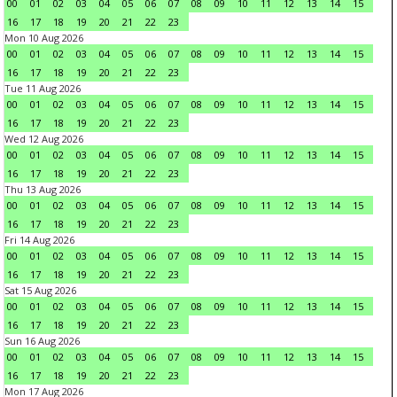
00
01
02
03
04
05
06
07
08
09
10
11
12
13
14
15
16
17
18
19
20
21
22
23
Mon 10 Aug 2026
00
01
02
03
04
05
06
07
08
09
10
11
12
13
14
15
16
17
18
19
20
21
22
23
Tue 11 Aug 2026
00
01
02
03
04
05
06
07
08
09
10
11
12
13
14
15
16
17
18
19
20
21
22
23
Wed 12 Aug 2026
00
01
02
03
04
05
06
07
08
09
10
11
12
13
14
15
16
17
18
19
20
21
22
23
Thu 13 Aug 2026
00
01
02
03
04
05
06
07
08
09
10
11
12
13
14
15
16
17
18
19
20
21
22
23
Fri 14 Aug 2026
00
01
02
03
04
05
06
07
08
09
10
11
12
13
14
15
16
17
18
19
20
21
22
23
Sat 15 Aug 2026
00
01
02
03
04
05
06
07
08
09
10
11
12
13
14
15
16
17
18
19
20
21
22
23
Sun 16 Aug 2026
00
01
02
03
04
05
06
07
08
09
10
11
12
13
14
15
16
17
18
19
20
21
22
23
Mon 17 Aug 2026