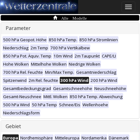
Toggle
naviga
Alle Modelle
Parameter
500 hPa Geopot. Höhe
850 hPa Temp.
850 hPa Stromlinien
Niederschlag
2m Temp
700 hPa Vertikalbew
850 hPa Pot. Äquiv. Temp
10m Wind
2m Taupunkt
CAPE/LI
Hohe Wolken
Mittelhohe Wolken
Niedrige Wolken
700 hPa Rel. Feuchte
Min/Max Temp.
Gesamtniederschlag
Spitzenwind
2m Rel. feuchte
300 hPa Wind
200 hPa Wind
Gesamtbedeckungsgrad
Gesamtschneehöhe
Neuschneehöhe
Gesamt-Neuschnee
Mittl. Wolken
850 hPa Temp. Abweichung
500 hPa Wind
50 hPa Temp
Schnee/Eis
Wellenhoehe
Niederschlagsform
Gebiet
Europa
Nordhemisphäre
Mitteleuropa
Nordamerika
Dänemark