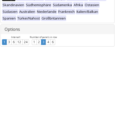
Skandinavien
Südhemisphäre
Südamerika
Afrika
Ostasien
Südasien
Australien
Niederlande
Frankreich
Italien/Balkan
Spanien
Türkei/Nahost
Großbritannien
Options
Intervall
Number of panels in row
1
3
6
12
24
1
2
3
4
6