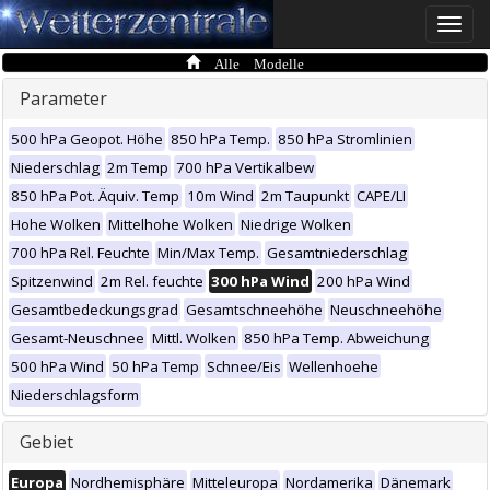
Toggle
naviga
Alle Modelle
Parameter
500 hPa Geopot. Höhe
850 hPa Temp.
850 hPa Stromlinien
Niederschlag
2m Temp
700 hPa Vertikalbew
850 hPa Pot. Äquiv. Temp
10m Wind
2m Taupunkt
CAPE/LI
Hohe Wolken
Mittelhohe Wolken
Niedrige Wolken
700 hPa Rel. Feuchte
Min/Max Temp.
Gesamtniederschlag
Spitzenwind
2m Rel. feuchte
300 hPa Wind
200 hPa Wind
Gesamtbedeckungsgrad
Gesamtschneehöhe
Neuschneehöhe
Gesamt-Neuschnee
Mittl. Wolken
850 hPa Temp. Abweichung
500 hPa Wind
50 hPa Temp
Schnee/Eis
Wellenhoehe
Niederschlagsform
Gebiet
Europa
Nordhemisphäre
Mitteleuropa
Nordamerika
Dänemark