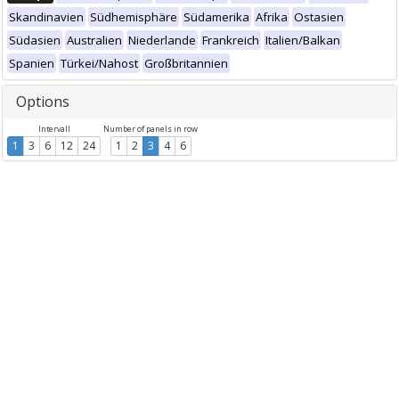
Skandinavien
Südhemisphäre
Südamerika
Afrika
Ostasien
Südasien
Australien
Niederlande
Frankreich
Italien/Balkan
Spanien
Türkei/Nahost
Großbritannien
Options
Intervall
Number of panels in row
1
3
6
12
24
1
2
3
4
6