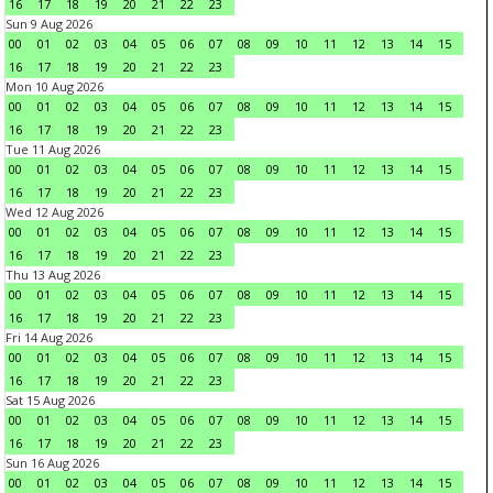
16
17
18
19
20
21
22
23
Sun 9 Aug 2026
00
01
02
03
04
05
06
07
08
09
10
11
12
13
14
15
16
17
18
19
20
21
22
23
Mon 10 Aug 2026
00
01
02
03
04
05
06
07
08
09
10
11
12
13
14
15
16
17
18
19
20
21
22
23
Tue 11 Aug 2026
00
01
02
03
04
05
06
07
08
09
10
11
12
13
14
15
16
17
18
19
20
21
22
23
Wed 12 Aug 2026
00
01
02
03
04
05
06
07
08
09
10
11
12
13
14
15
16
17
18
19
20
21
22
23
Thu 13 Aug 2026
00
01
02
03
04
05
06
07
08
09
10
11
12
13
14
15
16
17
18
19
20
21
22
23
Fri 14 Aug 2026
00
01
02
03
04
05
06
07
08
09
10
11
12
13
14
15
16
17
18
19
20
21
22
23
Sat 15 Aug 2026
00
01
02
03
04
05
06
07
08
09
10
11
12
13
14
15
16
17
18
19
20
21
22
23
Sun 16 Aug 2026
00
01
02
03
04
05
06
07
08
09
10
11
12
13
14
15