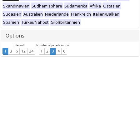
Skandinavien
Südhemisphäre
Südamerika
Afrika
Ostasien
Südasien
Australien
Niederlande
Frankreich
Italien/Balkan
Spanien
Türkei/Nahost
Großbritannien
Options
Intervall
Number of panels in row
1
3
6
12
24
1
2
3
4
6