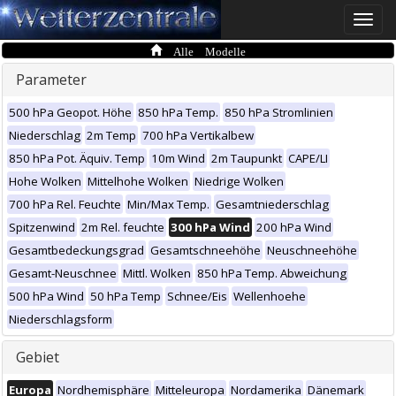
Toggle
naviga
Alle Modelle
Parameter
500 hPa Geopot. Höhe
850 hPa Temp.
850 hPa Stromlinien
Niederschlag
2m Temp
700 hPa Vertikalbew
850 hPa Pot. Äquiv. Temp
10m Wind
2m Taupunkt
CAPE/LI
Hohe Wolken
Mittelhohe Wolken
Niedrige Wolken
700 hPa Rel. Feuchte
Min/Max Temp.
Gesamtniederschlag
Spitzenwind
2m Rel. feuchte
300 hPa Wind
200 hPa Wind
Gesamtbedeckungsgrad
Gesamtschneehöhe
Neuschneehöhe
Gesamt-Neuschnee
Mittl. Wolken
850 hPa Temp. Abweichung
500 hPa Wind
50 hPa Temp
Schnee/Eis
Wellenhoehe
Niederschlagsform
Gebiet
Europa
Nordhemisphäre
Mitteleuropa
Nordamerika
Dänemark